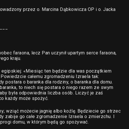
owadzony przez o. Marcina Dąbkowicza OP i o. Jacka
___
obec faraona, lecz Pan uczynił upartym serce faraona,
ego kraju.
 egipskiej: «Miesiąc ten będzie dla was początkiem
 Powiedzcie całemu zgromadzeniu Izraela tak:
y postara o baranka dla rodziny, o baranka dla domu.
 baranka, to niech się postara o niego razem ze swym
 aby była odpowiednia liczba osób. Liczyć je zaś
 co każdy może spożyć.
y; wziąć możecie jagnię albo koźlę. Będziecie go strzec
dy zabije go całe zgromadzenie Izraela o zmierzchu. I
i progi domu, w którym będą go spożywać.