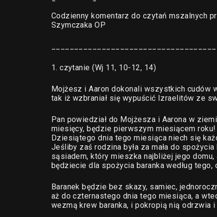
Codzienny komentarz do czytań mszalnych pr
Szymczaka OP
____________________________________
1. czytanie (Wj 11, 10-12, 14)
Mojżesz i Aaron dokonali wszystkich cudów w
tak iż wzbraniał się wypuścić Izraelitów ze sw
Pan powiedział do Mojżesza i Aarona w ziemi
miesięcy, będzie pierwszym miesiącem roku!
Dziesiątego dnia tego miesiąca niech się każd
Jeśliby zaś rodzina była za mała do spożycia
sąsiadem, który mieszka najbliżej jego domu,
będziecie dla spożycia baranka według tego,
Baranek będzie bez skazy, samiec, jednoroczn
aż do czternastego dnia tego miesiąca, a wte
wezmą krew baranka, i pokropią nią odrzwia 