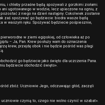
niu, i chleby przaśne będą spożywali z gorzkimi ziołami.
 ani ugotowanego w wodzie, lecz upieczone na ogniu, z
 pozostać z niego na dzień następny. Cokolwiek zostanie
 Tak zaś spożywać go będziecie: biodra wasze będą
ska w waszym ręku. Spożywać będziecie pośpiesznie,
o pierworodne w ziemi egipskiej, od człowieka aż po
giptu – Ja, Pan. Krew posłuży wam do oznaczenia
rzę krew, przejdę obok i nie będzie pośród was plagi
ką.
obchodzić go będziecie jako święto dla uczczenia Pana.
iu będziecie obchodzić święto».
śród zbóż. Uczniowie Jego, odczuwając głód, zaczęli
oi uczniowie czynią to, czego nie wolno czynić w szabat».