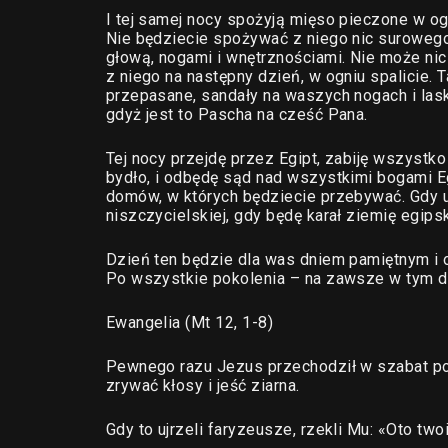
I tej samej nocy spożyją mięso pieczone w og
Nie będziecie spożywać z niego nic surowego
głową, nogami i wnętrznościami. Nie może nic
z niego na następny dzień, w ogniu spalicie.
przepasane, sandały na waszych nogach i la
gdyż jest to Pascha na cześć Pana.
Tej nocy przejdę przez Egipt, zabiję wszystk
bydło, i odbędę sąd nad wszystkimi bogami E
domów, w których będziecie przebywać. Gdy uj
niszczycielskiej, gdy będę karał ziemię egips
Dzień ten będzie dla was dniem pamiętnym i 
Po wszystkie pokolenia – na zawsze w tym dn
Ewangelia (Mt 12, 1-8)
Pewnego razu Jezus przechodził w szabat po
zrywać kłosy i jeść ziarna.
Gdy to ujrzeli faryzeusze, rzekli Mu: «Oto tw