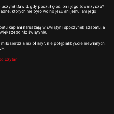
o uczynił Dawid, gdy poczuł głód, on i jego towarzysze?
dne, których nie było wolno jeść ani jemu, ani jego
abatu kapłani naruszają w świątyni spoczynek szabatu, a
większego niż świątynia.
miłosierdzia niż ofiary”, nie potępialibyście niewinnych.
u».
do czytań