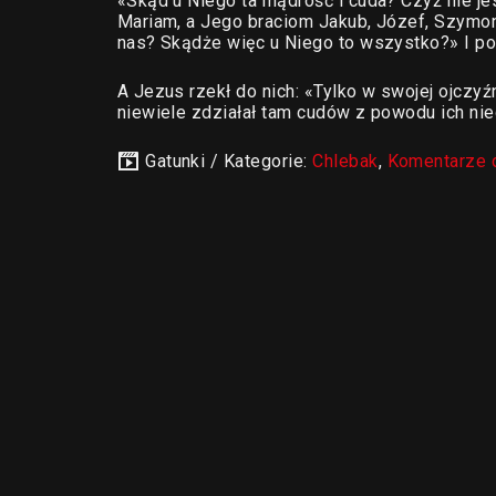
«Skąd u Niego ta mądrość i cuda? Czyż nie je
Mariam, a Jego braciom Jakub, Józef, Szymon 
nas? Skądże więc u Niego to wszystko?» I po
A Jezus rzekł do nich: «Tylko w swojej ojczy
niewiele zdziałał tam cudów z powodu ich ni
Gatunki / Kategorie:
Chlebak
,
Komentarze 