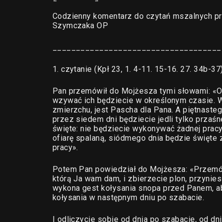
Codzienny komentarz do czytań mszalnych pr
Szymczaka OP
____________________________________
1. czytanie (Kpł 23, 1. 4-11. 15-16. 27. 34b-37
Pan przemówił do Mojżesza tymi słowami: «Oto
wzywać ich będziecie w określonym czasie. W
zmierzchu, jest Pascha dla Pana. A piętnaste
przez siedem dni będziecie jedli tylko przaś
święte: nie będziecie wykonywać żadnej pracy
ofiarę spalaną, siódmego dnia będzie święte 
pracy».
Potem Pan powiedział do Mojżesza: «Przemów 
którą Ja wam dam, i zbierzecie plon, przynie
wykona gest kołysania snopa przed Panem, ab
kołysania w następnym dniu po szabacie.
I odliczycie sobie od dnia po szabacie, od dn