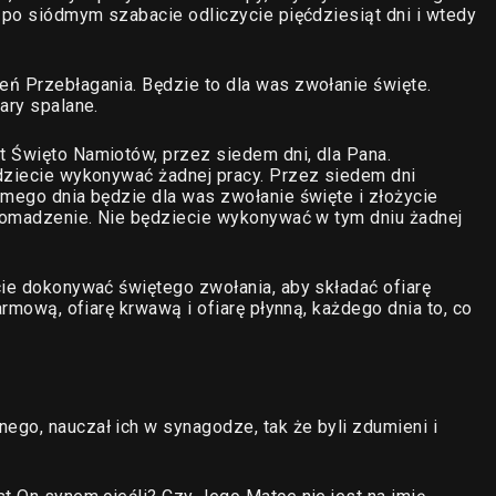
a po siódmym szabacie odliczycie pięćdziesiąt dni i wtedy
eń Przebłagania. Będzie to dla was zwołanie święte.
ary spalane.
t Święto Namiotów, przez siedem dni, dla Pana.
ędziecie wykonywać żadnej pracy. Przez siedem dni
smego dnia będzie dla was zwołanie święte i złożycie
gromadzenie. Nie będziecie wykonywać w tym dniu żadnej
cie dokonywać świętego zwołania, aby składać ofiarę
armową, ofiarę krwawą i ofiarę płynną, każdego dnia to, co
go, nauczał ich w synagodze, tak że byli zdumieni i