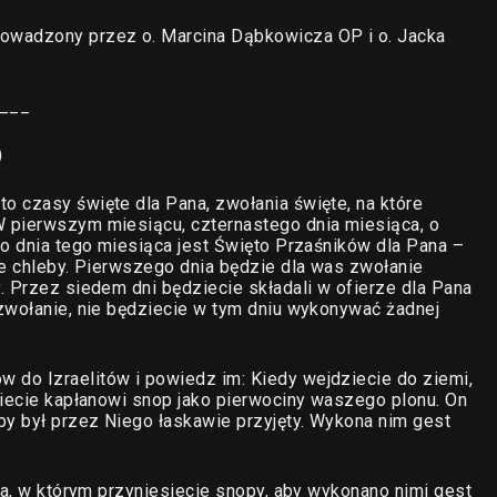
owadzony przez o. Marcina Dąbkowicza OP i o. Jacka
___
)
 czasy święte dla Pana, zwołania święte, na które
 pierwszym miesiącu, czternastego dnia miesiąca, o
go dnia tego miesiąca jest Święto Przaśników dla Pana –
ne chleby. Pierwszego dnia będzie dla was zwołanie
. Przez siedem dni będziecie składali w ofierze dla Pana
zwołanie, nie będziecie w tym dniu wykonywać żadnej
do Izraelitów i powiedz im: Kiedy wejdziecie do ziemi,
siecie kapłanowi snop jako pierwociny waszego plonu. On
y był przez Niego łaskawie przyjęty. Wykona nim gest
ia, w którym przyniesiecie snopy, aby wykonano nimi gest