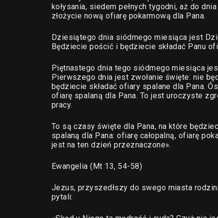
kołysania, siedem pełnych tygodni, aż do dni
złożycie nową ofiarę pokarmową dla Pana.
Dziesiątego dnia siódmego miesiąca jest Dzi
Będziecie pościć i będziecie składać Panu ofi
Piętnastego dnia tego siódmego miesiąca jes
Pierwszego dnia jest zwołanie święte: nie b
będziecie składać ofiary spalane dla Pana. Ó
ofiarę spalaną dla Pana. To jest uroczyste z
pracy.
To są czasy święte dla Pana, na które będzie
spalaną dla Pana: ofiarę całopalną, ofiarę pok
jest na ten dzień przeznaczone».
Ewangelia (Mt 13, 54-58)
Jezus, przyszedłszy do swego miasta rodzinne
pytali: