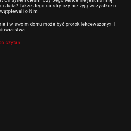
st On synem cieśli? Czy Jego Matce nie jest na imię
i Juda? Także Jego siostry czy nie żyją wszystkie u
wątpiewali o Nim.
źnie i w swoim domu może być prorok lekceważony». I
edowiarstwa.
do czytań