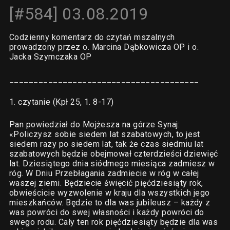
[#584] 03.08.2019
Codzienny komentarz do czytań mszalnych
prowadzony przez o. Marcina Dąbkowicza OP i o.
Jacka Szymczaka OP
_______________________________________
1. czytanie (Kpł 25, 1. 8-17)
Pan powiedział do Mojżesza na górze Synaj:
«Policzysz sobie siedem lat szabatowych, to jest
siedem razy po siedem lat, tak że czas siedmiu lat
szabatowych będzie obejmował czterdzieści dziewięć
lat. Dziesiątego dnia siódmego miesiąca zadmiesz w
róg. W Dniu Przebłagania zadmiecie w róg w całej
waszej ziemi. Będziecie święcić pięćdziesiąty rok,
obwieścicie wyzwolenie w kraju dla wszystkich jego
mieszkańców. Będzie to dla was jubileusz – każdy z
was powróci do swej własności i każdy powróci do
swego rodu. Cały ten rok pięćdziesiąty będzie dla was