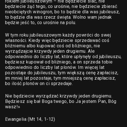
rokiem jubileuszowym – nie będziecie siać, nie
będziecie żąć tego, co urośnie, nie będziecie zbierać
nieobciętych winogron, bo to będzie dla was jubileusz,
to będzie dla was rzecz święta. Wolno wam jednak
będzie jeść to, co urośnie na polu.
W tym roku jubileuszowym każdy powróci do swej
własności. Kiedy więc będziecie sprzedawać coś
bliźniemu albo kupować coś od bliźniego, nie
wyrządzajcie krzywdy jeden drugiemu. Ale
odpowiednio do liczby lat, które upłynęły od jubileuszu,
będziesz kupował od bliźniego, a on sprzeda tobie
odpowiednio do liczby lat plonów. Im więcej lat
pozostaje do jubileuszu, tym większą cenę zapłacisz,
im mniej lat pozostaje, tym mniejszą cenę zapłacisz,
bo ilość plonów on ci sprzedaje.
Nie będziecie wyrządzać krzywdy jeden drugiemu.
Będziesz się bał Boga twego, bo Ja jestem Pan, Bóg
wasz!»
Ewangelia (Mt 14, 1-12)