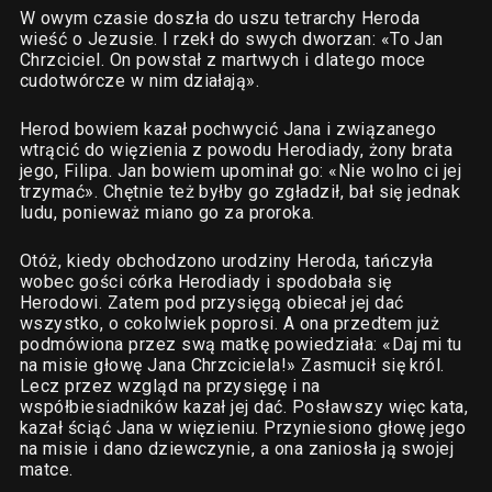
W owym czasie doszła do uszu tetrarchy Heroda
wieść o Jezusie. I rzekł do swych dworzan: «To Jan
Chrzciciel. On powstał z martwych i dlatego moce
cudotwórcze w nim działają».
Herod bowiem kazał pochwycić Jana i związanego
wtrącić do więzienia z powodu Herodiady, żony brata
jego, Filipa. Jan bowiem upominał go: «Nie wolno ci jej
trzymać». Chętnie też byłby go zgładził, bał się jednak
ludu, ponieważ miano go za proroka.
Otóż, kiedy obchodzono urodziny Heroda, tańczyła
wobec gości córka Herodiady i spodobała się
Herodowi. Zatem pod przysięgą obiecał jej dać
wszystko, o cokolwiek poprosi. A ona przedtem już
podmówiona przez swą matkę powiedziała: «Daj mi tu
na misie głowę Jana Chrzciciela!» Zasmucił się król.
Lecz przez wzgląd na przysięgę i na
współbiesiadników kazał jej dać. Posławszy więc kata,
kazał ściąć Jana w więzieniu. Przyniesiono głowę jego
na misie i dano dziewczynie, a ona zaniosła ją swojej
matce.