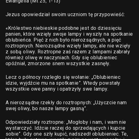
Ewangelia (Mt 25, 1-13)
Jezus opowiedział swoim uczniom tę przypowieść:
«Królestwo niebieskie podobne jest do dziesięciu
panien, które wzięły swoje lampy i wyszły na spotkanie
oblubieńca. Pięć z nich było nierozsądnych, a pięć
roztropnych. Nierozsądne wzięły lampy, ale nie wzięły
z sobą oliwy. Roztropne zaś razem z lampami zabrały
również oliwę w naczyniach. Gdy się oblubieniec
opóźniał, zmorzone snem wszystkie zasnęły.
Lecz o północy rozległo się wołanie: „Oblubieniec
idzie, wyjdźcie mu na spotkanie”. Wtedy powstały
wszystkie owe panny i opatrzyły swe lampy.
A nierozsądne rzekły do roztropnych: „Użyczcie nam
swej oliwy, bo nasze lampy gasną”.
Odpowiedziały roztropne: „Mogłoby i nam, i wam nie
wystarczyć. Idźcie raczej do sprzedających i kupcie
sobie”. Gdy one szły kupić, nadszedł oblubieniec. Te,