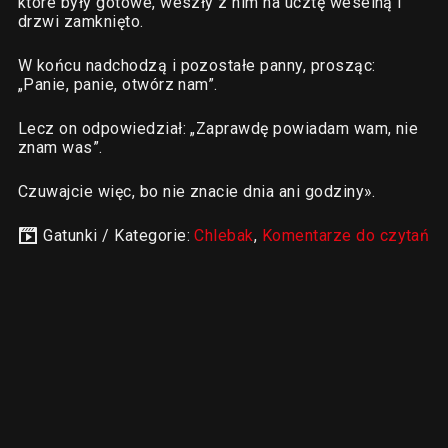
które były gotowe, weszły z nim na ucztę weselną i
drzwi zamknięto.
W końcu nadchodzą i pozostałe panny, prosząc:
„Panie, panie, otwórz nam”.
Lecz on odpowiedział: „Zaprawdę powiadam wam, nie
znam was”.
Czuwajcie więc, bo nie znacie dnia ani godziny».
Gatunki / Kategorie:
Chlebak
,
Komentarze do czytań