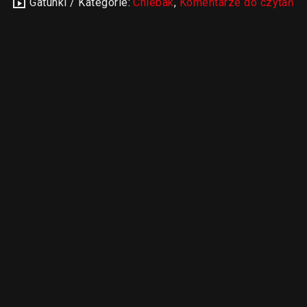
Gatunki / Kategorie:
Chlebak
,
Komentarze do czytań