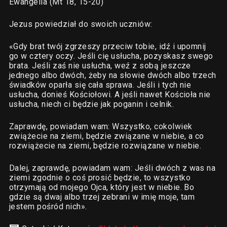
Ewangelia (Mt 18, 15-20)
Jezus powiedział do swoich uczniów:
«Gdy brat twój zgrzeszy przeciw tobie, idź i upomnij
go w cztery oczy. Jeśli cię usłucha, pozyskasz swego
brata. Jeśli zaś nie usłucha, weź z sobą jeszcze
jednego albo dwóch, żeby na słowie dwóch albo trzech
świadków oparła się cała sprawa. Jeśli i tych nie
usłucha, donieś Kościołowi. A jeśli nawet Kościoła nie
usłucha, niech ci będzie jak poganin i celnik.
Zaprawdę, powiadam wam: Wszystko, cokolwiek
zwiążecie na ziemi, będzie związane w niebie, a co
rozwiążecie na ziemi, będzie rozwiązane w niebie.
Dalej, zaprawdę, powiadam wam: Jeśli dwóch z was na
ziemi zgodnie o coś prosić będzie, to wszystko
otrzymają od mojego Ojca, który jest w niebie. Bo
gdzie są dwaj albo trzej zebrani w imię moje, tam
jestem pośród nich».