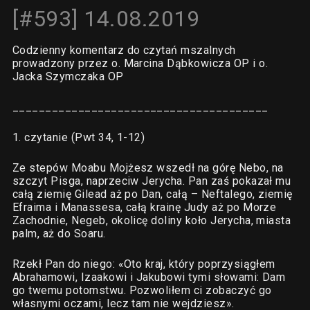
[#593] 14.08.2019
Codzienny komentarz do czytań mszalnych
prowadzony przez o. Marcina Dąbkowicza OP i o.
Jacka Szymczaka OP
_______________________________________
1. czytanie (Pwt 34, 1-12)
Ze stepów Moabu Mojżesz wszedł na górę Nebo, na
szczyt Pisga, naprzeciw Jerycha. Pan zaś pokazał mu
całą ziemię Gilead aż po Dan, całą – Neftalego, ziemię
Efraima i Manassesa, całą krainę Judy aż po Morze
Zachodnie, Negeb, okolicę doliny koło Jerycha, miasta
palm, aż do Soaru.
Rzekł Pan do niego: «Oto kraj, który poprzysiągłem
Abrahamowi, Izaakowi i Jakubowi tymi słowami: Dam
go twemu potomstwu. Pozwoliłem ci zobaczyć go
własnymi oczami, lecz tam nie wejdziesz».