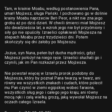
Tam, w krainie Moabu, według postanowienia Pana,
umarł Mojżesz, sługa Pański. I pochowano go w dolinie
krainy Moabu naprzeciw Bet-Peor, a nikt nie zna jego
grobu aż po dziś dzień. W chwili śmierci miał Mojżesz
sto dwadzieścia lat, a wzrok jego nie był przyćmiony i
siły go nie opuściły. Izraelici opłakiwali Mojżesza na
stepach Moabu przez trzydzieści dni. Potem
skończyły się dni żałoby po Mojżeszu.
Jozue, syn Nuna, pełen był ducha mądrości, gdyż
Mojżesz położył na niego ręce. Izraelici słuchali go i
czynili, jak im Pan rozkazał przez Mojżesza.
Nie powstał więcej w Izraelu prorok podobny do
Mojżesza, który by poznał Pana twarzą w twarz, ani
równy we wszystkich znakach i cudach, które polecił
mu Pan czynić w ziemi egipskiej wobec faraona,
wszystkich sług jego i całego jego kraju; ani równy
mocą ręki i całą wielką grozą, jaką wywołał Mojżesz na
oczach całego Izraela.