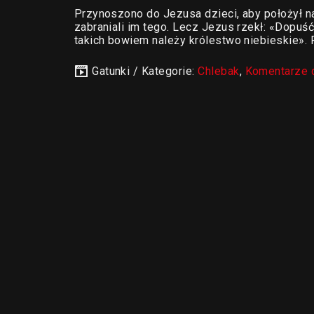
Przynoszono do Jezusa dzieci, aby położył na 
zabraniali im tego. Lecz Jezus rzekł: «Dopuść
takich bowiem należy królestwo niebieskie». P
Gatunki / Kategorie:
Chlebak
,
Komentarze 