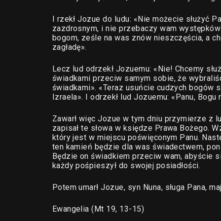
I rzekł Jozue do ludu: «Nie możecie służyć P
zazdrosnym, i nie przebaczy wam występków i
bogom, ześle na was znów nieszczęścia, a c
zagładę».
Lecz lud odrzekł Jozuemu: «Nie! Chcemy służ
świadkami przeciw samym sobie, że wybraliśc
świadkami». «Teraz usuńcie cudzych bogów s
Izraela». I odrzekł lud Jozuemu: «Panu, Bogu
Zawarł więc Jozue w tym dniu przymierze z l
zapisał te słowa w księdze Prawa Bożego. Wzi
który jest w miejscu poświęconym Panu. Nast
ten kamień będzie dla was świadectwem, poni
Będzie on świadkiem przeciw wam, abyście si
każdy pośpieszył do swojej posiadłości.
Potem umarł Jozue, syn Nuna, sługa Pana, mają
Ewangelia (Mt 19, 13-15)