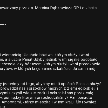
owadzony przez o. Marcina Dąbkowicza OP i o. Jacka
___
i wiernością! Usuńcie bóstwa, którym służyli wasi
cie, a służcie Panu! Gdyby jednak wam się nie podobało
yć chcecie, czy bóstwom, którym służyli wasi przodkowie
rytów, w których kraju zamieszkaliście. Ja sam i mój
 jesteśmy od tego, abyśmy mieli opuścić Pana, a służyć
prowadził nas i przodków naszych z ziemi egipskiej, z
mi uczynił wielkie znaki i ochraniał nas przez całą
dów, pomiędzy którymi przechodziliśmy? Pan ponadto
 Amorytami, którzy mieszkali w tym kraju. My również
em».