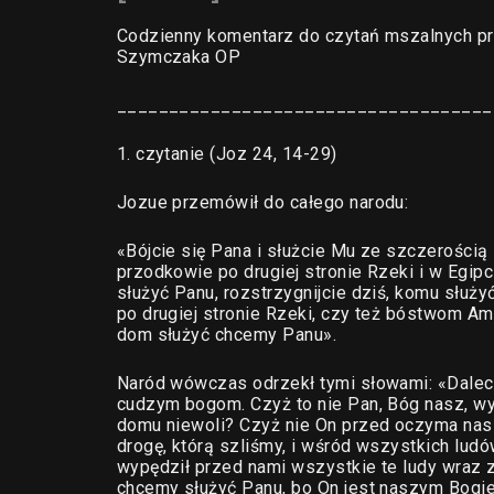
Codzienny komentarz do czytań mszalnych pr
Szymczaka OP
____________________________________
1. czytanie (Joz 24, 14-29)
Jozue przemówił do całego narodu:
«Bójcie się Pana i służcie Mu ze szczerością 
przodkowie po drugiej stronie Rzeki i w Egip
służyć Panu, rozstrzygnijcie dziś, komu służ
po drugiej stronie Rzeki, czy też bóstwom Amo
dom służyć chcemy Panu».
Naród wówczas odrzekł tymi słowami: «Dalecy
cudzym bogom. Czyż to nie Pan, Bóg nasz, wy
domu niewoli? Czyż nie On przed oczyma naszy
drogę, którą szliśmy, i wśród wszystkich lu
wypędził przed nami wszystkie te ludy wraz z
chcemy służyć Panu, bo On jest naszym Bogi