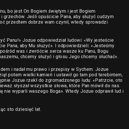
anu, bo jest On Bogiem świętym i jest Bogiem
 grzechów. Jeśli opuścicie Pana, aby służyć cudzym
hoć przedtem dobrze wam czynił, wtedy sprowadzi
yć Panu!» Jozue odpowiedział ludowi: «Wy jesteście
ie Pana, aby Mu służyć». I odpowiedzieli: «Jesteśmy
pośród was i zwróćcie serca wasze ku Panu, Bogu
 naszemu, chcemy służyć i głosu Jego chcemy słuchać».
udem i nadał mu prawo i przepisy w Sychem. Jozue
ął potem wielki kamień i ustawił go tam pod terebintem,
ępnie Jozue rzekł do zgromadzonego ludu: «Patrzcie, oto
eważ słyszał wszystkie słowa, które Pan mówił do nas.
ę nie wyparli waszego Boga». Wtedy Jozue odprawił lud i
c sto dziesięć lat.