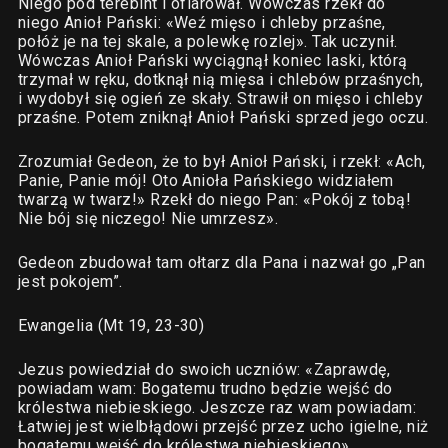
Niego pod terebint i ofiarował. Wówczas rzekł do
niego Anioł Pański: «Weź mięso i chleby przaśne,
połóż je na tej skale, a polewkę rozlej». Tak uczynił.
Wówczas Anioł Pański wyciągnął koniec laski, którą
trzymał w ręku, dotknął nią mięsa i chlebów przaśnych,
i wydobył się ogień ze skały. Strawił on mięso i chleby
przaśne. Potem zniknął Anioł Pański sprzed jego oczu.
Zrozumiał Gedeon, że to był Anioł Pański, i rzekł: «Ach,
Panie, Panie mój! Oto Anioła Pańskiego widziałem
twarzą w twarz!» Rzekł do niego Pan: «Pokój z tobą!
Nie bój się niczego! Nie umrzesz».
Gedeon zbudował tam ołtarz dla Pana i nazwał go „Pan
jest pokojem”.
Ewangelia (Mt 19, 23-30)
Jezus powiedział do swoich uczniów: «Zaprawdę,
powiadam wam: Bogatemu trudno będzie wejść do
królestwa niebieskiego. Jeszcze raz wam powiadam:
Łatwiej jest wielbłądowi przejść przez ucho igielne, niż
bogatemu wejść do królestwa niebieskiego».