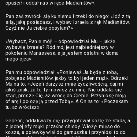
opuścił i oddał nas w ręce Madianitów».
Pan zaś zwrócił się ku niemu i rzekł do niego: «Idź z tą
siłą, jaką posiadasz, i wybaw Izraela z rąk Madianitów.
Czyż nie Ja ciebie posyłam?»
«Wybacz, Panie mój! – odpowiedział Mu – jakże
wybawię Izraela? Ród mój jest najbiedniejszy w
pokoleniu Manassesa, a ja jestem ostatni w domu
mego ojca».
Pan mu odpowiedział: «Ponieważ Ja będę z tobą,
pobijesz Madianitów, jakby to był jeden mąż». Odrzekł
Mu na to: «Jeżeli darzysz mnie życzliwością, daj mi
jakiś znak, że to Ty mówisz ze mną. Nie oddalaj się
stąd, proszę Cię, aż wrócę do Ciebie. Przyniosę moją
ofiarę i położę ją przed Tobą». A On na to: «Poczekam
tu, aż wrócisz».
Gedeon, oddaliwszy się, przygotował koźlę ze stada, a
z jednej efy mąki przaśne chleby. Włożył mięso do
kosza, a polewkę wlał do garnuszka i przyniósł to do