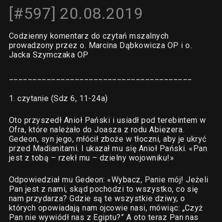
[#597] 20.08.2019
Codzienny komentarz do czytań mszalnych
prowadzony przez o. Marcina Dąbkowicza OP i o.
Jacka Szymczaka OP
_______________________________________
1. czytanie (Sdz 6, 11-24a)
Oto przyszedł Anioł Pański i usiadł pod terebintem w
Ofra, które należało do Joasza z rodu Abiezera.
Gedeon, syn jego, młócił zboże w tłoczni, aby je ukryć
przed Madianitami. I ukazał mu się Anioł Pański. «Pan
jest z tobą – rzekł mu – dzielny wojowniku!»
Odpowiedział mu Gedeon: «Wybacz, Panie mój! Jeżeli
Pan jest z nami, skąd pochodzi to wszystko, co się
nam przydarza? Gdzie są te wszystkie dziwy, o
których opowiadają nam ojcowie nasi, mówiąc: „Czyż
Pan nie wywiódł nas z Egiptu?” A oto teraz Pan nas