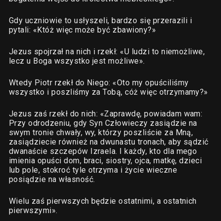
Gdy uczniowie to usłyszeli, bardzo się przerazili i
pytali: «Któż więc może być zbawiony?»
Jezus spojrzał na nich i rzekł: «U ludzi to niemożliwe,
lecz u Boga wszystko jest możliwe».
Wtedy Piotr rzekł do Niego: «Oto my opuściliśmy
wszystko i poszliśmy za Tobą, cóż więc otrzymamy?»
Jezus zaś rzekł do nich: «Zaprawdę, powiadam wam:
Przy odrodzeniu, gdy Syn Człowieczy zasiądzie na
swym tronie chwały, wy, którzy poszliście za Mną,
zasiądziecie również na dwunastu tronach, aby sądzić
dwanaście szczepów Izraela. I każdy, kto dla mego
imienia opuści dom, braci, siostry, ojca, matkę, dzieci
lub pole, stokroć tyle otrzyma i życie wieczne
posiądzie na własność.
Wielu zaś pierwszych będzie ostatnimi, a ostatnich
pierwszymi».