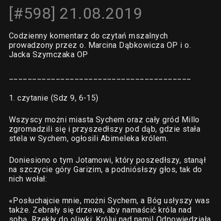
[#598] 21.08.2019
Codzienny komentarz do czytań mszalnych
prowadzony przez o. Marcina Dąbkowicza OP i o.
Jacka Szymczaka OP
_______________________________________
1. czytanie (Sdz 9, 6-15)
Wszyscy możni miasta Sychem oraz cały gród Millo
zgromadzili się i przyszedłszy pod dąb, gdzie stała
stela w Sychem, ogłosili Abimeleka królem.
Doniesiono o tym Jotamowi, który poszedłszy, stanął
na szczycie góry Garizim, a podniósłszy głos, tak do
nich wołał:
«Posłuchajcie mnie, możni Sychem, a Bóg usłyszy was
także. Zebrały się drzewa, aby namaścić króla nad
sobą. Rzekły do oliwki: Króluj nad nami! Odpowiedziała