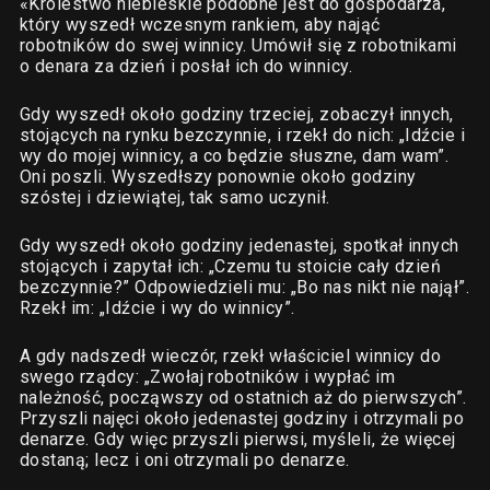
«Królestwo niebieskie podobne jest do gospodarza,
który wyszedł wczesnym rankiem, aby nająć
robotników do swej winnicy. Umówił się z robotnikami
o denara za dzień i posłał ich do winnicy.
Gdy wyszedł około godziny trzeciej, zobaczył innych,
stojących na rynku bezczynnie, i rzekł do nich: „Idźcie i
wy do mojej winnicy, a co będzie słuszne, dam wam”.
Oni poszli. Wyszedłszy ponownie około godziny
szóstej i dziewiątej, tak samo uczynił.
Gdy wyszedł około godziny jedenastej, spotkał innych
stojących i zapytał ich: „Czemu tu stoicie cały dzień
bezczynnie?” Odpowiedzieli mu: „Bo nas nikt nie najął”.
Rzekł im: „Idźcie i wy do winnicy”.
A gdy nadszedł wieczór, rzekł właściciel winnicy do
swego rządcy: „Zwołaj robotników i wypłać im
należność, począwszy od ostatnich aż do pierwszych”.
Przyszli najęci około jedenastej godziny i otrzymali po
denarze. Gdy więc przyszli pierwsi, myśleli, że więcej
dostaną; lecz i oni otrzymali po denarze.