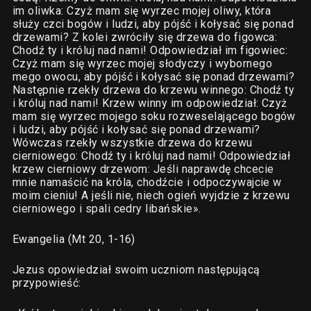
im oliwka: Czyż mam się wyrzec mojej oliwy, która
służy czci bogów i ludzi, aby pójść i kołysać się ponad
drzewami? Z kolei zwróciły się drzewa do figowca:
Chodź ty i króluj nad nami! Odpowiedział im figowiec:
Czyż mam się wyrzec mojej słodyczy i wybornego
mego owocu, aby pójść i kołysać się ponad drzewami?
Następnie rzekły drzewa do krzewu winnego: Chodź ty
i króluj nad nami! Krzew winny im odpowiedział: Czyż
mam się wyrzec mojego soku rozweselającego bogów
i ludzi, aby pójść i kołysać się ponad drzewami?
Wówczas rzekły wszystkie drzewa do krzewu
cierniowego: Chodź ty i króluj nad nami! Odpowiedział
krzew cierniowy drzewom: Jeśli naprawdę chcecie
mnie namaścić na króla, chodźcie i odpoczywajcie w
moim cieniu! A jeśli nie, niech ogień wyjdzie z krzewu
cierniowego i spali cedry libańskie».
Ewangelia (Mt 20, 1-16)
Jezus opowiedział swoim uczniom następującą
przypowieść: