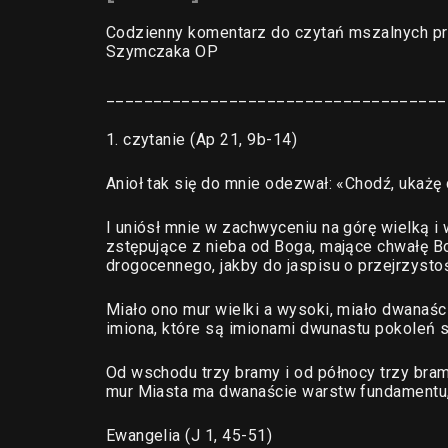
Codzienny komentarz do czytań mszalnych pr
Szymczaka OP
____________________________________
1. czytanie (Ap 21, 9b-14)
Anioł tak się do mnie odezwał: «Chodź, ukażę 
I uniósł mnie w zachwyceniu na górę wielką i 
zstępujące z nieba od Boga, mające chwałę B
drogocennego, jakby do jaspisu o przejrzystoś
Miało ono mur wielki a wysoki, miało dwanaśc
imiona, które są imionami dwunastu pokoleń s
Od wschodu trzy bramy i od północy trzy bramy
mur Miasta ma dwanaście warstw fundamentu,
Ewangelia (J 1, 45-51)