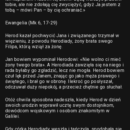
tobie, ale nie zdołają cię zwyciężyć, gdyż Ja jestem z
tobą – mówi Pan – by cię ochraniać.»
Ewangelia (Mk 6, 17-29)
Herod kazał pochwycić Jana i związanego trzymał w
więzieniu, z powodu Herodiady, żony brata swego
Filipa, którą wziął za żonę.
Jan bowiem wypominał Herodowi: «Nie wolno ci mieć
żony twego brata». A Herodiada zawzięła się na niego i
rada byłaby go zgładzić, lecz nie mogła. Herod bowiem
czuł lęk przed Janem, znając go jako męża prawego i
świętego, i brał go w obronę. Ilekroć go posłyszał,
odczuwał duży niepokój, a przecież chętnie go słuchał.
Otóż chwila sposobna nadeszła, kiedy Herod w dzień
swoich urodzin wyprawił ucztę swym dostojnikom,
dowódcom wojskowym i osobom znakomitym w
Galilei.
Gdy córka Herodiady weszła i tańczyła, spodobała się