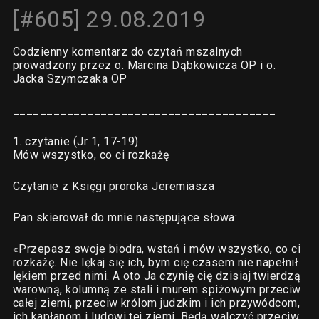
[#605] 29.08.2019
Codzienny komentarz do czytań mszalnych
prowadzony przez o. Marcina Dąbkowicza OP i o.
Jacka Szymczaka OP
_______________________________________
1. czytanie (Jr 1, 17-19)
Mów wszystko, co ci rozkażę
Czytanie z Księgi proroka Jeremiasza
Pan skierował do mnie następujące słowa:
«Przepasz swoje biodra, wstań i mów wszystko, co ci
rozkażę. Nie lękaj się ich, bym cię czasem nie napełnił
lękiem przed nimi. A oto Ja czynię cię dzisiaj twierdzą
warowną, kolumną ze stali i murem spiżowym przeciw
całej ziemi, przeciw królom judzkim i ich przywódcom,
ich kapłanom i ludowi tej ziemi. Będą walczyć przeciw