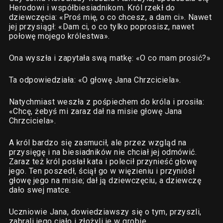
Herodowi i współbiesiadnikom. Król rzekł do
dziewczęcia: «Proś mię, o co chcesz, a dam ci». Nawet
jej przysiągł: «Dam ci, o co tylko poprosisz, nawet
połowę mojego królestwa».
Ona wyszła i zapytała swą matkę: «O co mam prosić?»
Ta odpowiedziała: «O głowę Jana Chrzciciela».
Natychmiast weszła z pośpiechem do króla i prosiła:
«Chcę, żebyś mi zaraz dał na misie głowę Jana
Chrzciciela».
A król bardzo się zasmucił, ale przez wzgląd na
przysięgę i na biesiadników nie chciał jej odmówić.
Zaraz też król posłał kata i polecił przynieść głowę
jego. Ten poszedł, ściął go w więzieniu i przyniósł
głowę jego na misie; dał ją dziewczęciu, a dziewczę
dało swej matce.
Uczniowie Jana, dowiedziawszy się o tym, przyszli,
zabrali jego ciało i złożyli je w grobie.