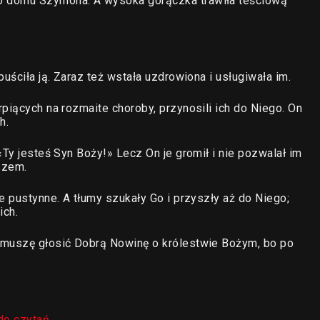
o domu Szymona. A wysoka gorączka trawiła teściową
uściła ją. Zaraz też wstała uzdrowiona i usługiwała im.
piących na rozmaite choroby, przynosili ich do Niego. On
h.
«Ty jesteś Syn Boży!» Lecz On je gromił i nie pozwalał im
szem.
e pustynne. A tłumy szukały Go i przyszły aż do Niego;
ich.
 muszę głosić Dobrą Nowinę o królestwie Bożym, bo po
do czytań