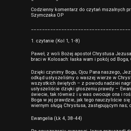
Codzienny komentarz do czytań mszalnych pr
Szymczaka OP
____________________________________
1. czytanie (Kol 1, 1-8)
Paweł, z woli Bożej apostoł Chrystusa Jezusa,
braci w Kolosach: łaska wam i pokój od Boga,
Dzięki czynimy Bogu, Ojcu Pana naszego, Jez
odkąd usłyszeliśmy o waszej wierze w Chrystu
wszystkich świętych – z powodu nadziei nagro
usłyszeliście dzięki głoszeniu prawdy – Ewang
świecie, tak również i u was owocuje ona i roś
Boga w jej prawdzie, jak tego nauczyliście s
wiernym sługą Chrystusa, zastępującym nas; 
Ewangelia (Łk 4, 38-44)