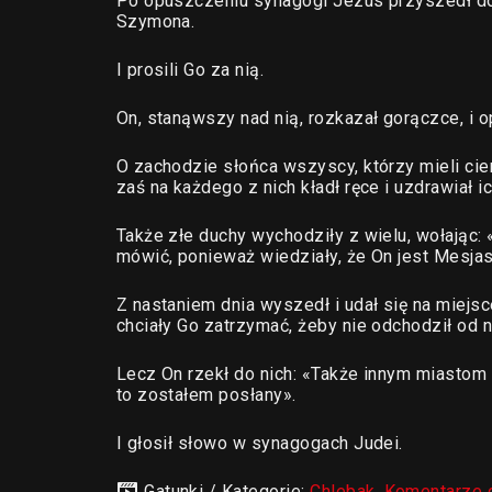
Po opuszczeniu synagogi Jezus przyszedł d
Szymona.
I prosili Go za nią.
On, stanąwszy nad nią, rozkazał gorączce, i op
O zachodzie słońca wszyscy, którzy mieli cier
zaś na każdego z nich kładł ręce i uzdrawiał ic
Także złe duchy wychodziły z wielu, wołając: 
mówić, ponieważ wiedziały, że On jest Mesja
Z nastaniem dnia wyszedł i udał się na miejsc
chciały Go zatrzymać, żeby nie odchodził od n
Lecz On rzekł do nich: «Także innym miastom
to zostałem posłany».
I głosił słowo w synagogach Judei.
Gatunki / Kategorie:
Chlebak
,
Komentarze 