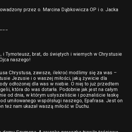
owadzony przez o. Marcina Dąbkowicza OP i o. Jacka
___
 i Tymoteusz, brat, do świętych i wiernych w Chrystusie
 Ojca naszego!
usa Chrystusa, zawsze, ilekroć modlimy się za was –
sie Jezusie i o waszej miłości, jaką żywicie dla
dy odłożonej dla was w niebie. O niej to już przedtem
elii, która do was dotarła. Podobnie jak jest na całym
nie od dnia, w którym usłyszeliście i poznaliście łaskę
ię od umiłowanego współsługi naszego, Epafrasa. Jest on
on też nam ukazał waszą miłość w Duchu.