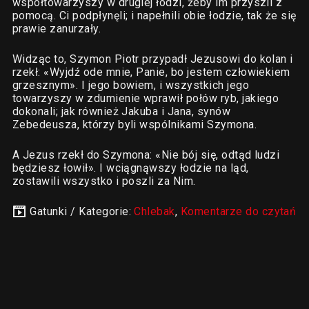
współtowarzyszy w drugiej łodzi, żeby im przyszli z
pomocą. Ci podpłynęli; i napełnili obie łodzie, tak że się
prawie zanurzały.
Widząc to, Szymon Piotr przypadł Jezusowi do kolan i
rzekł: «Wyjdź ode mnie, Panie, bo jestem człowiekiem
grzesznym». I jego bowiem, i wszystkich jego
towarzyszy w zdumienie wprawił połów ryb, jakiego
dokonali; jak również Jakuba i Jana, synów
Zebedeusza, którzy byli wspólnikami Szymona.
A Jezus rzekł do Szymona: «Nie bój się, odtąd ludzi
będziesz łowił». I wciągnąwszy łodzie na ląd,
zostawili wszystko i poszli za Nim.
Gatunki / Kategorie:
Chlebak
,
Komentarze do czytań