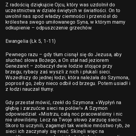
Z radością dziękujcie Ojcu, który was uzdolnił do
uczestnictwa w dziale świętych w światłości. On to
uwolnił nas spod władzy ciemności i przeniósł do
królestwa swego umiłowanego Syna, w którym mamy
odkupienie – odpuszczenie grzechów.
Ewangelia (Łk 5, 1-11)
Pewnego razu – gdy tłum cisnął się do Jezusa, aby
słuchać słowa Bożego, a On stał nad jeziorem
Genezaret – zobaczył dwie łodzie stojące przy
brzegu; rybacy zaś wyszli z nich i płukali sieci.
Wszedłszy do jednej łodzi, która należała do Szymona,
poprosił go, żeby nieco odbił od brzegu. Potem usiadł i
z łodzi nauczał tłumy.
Gdy przestał mówić, rzekł do Szymona: «Wypłyń na
głębię i zarzućcie sieci na połów!» A Szymon
odpowiedział: «Mistrzu, całą noc pracowaliśmy i nic
nie ułowiliśmy. Lecz na Twoje słowo zarzucę sieci».
Skoro to uczynili, zagarnęli tak wielkie mnóstwo ryb, że
sieci ich zaczynały się rwać. Skinęli więc na