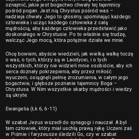
oznajmić, jakie jest bogactwo chwały tej tajemnicy
pośród pogan. Jest nią Chrystus pośród was –
nadzieja chwały. Jego to głosimy, upominając każdego
człowieka i ucząc każdego człowieka z całą
mądrością, aby każdego człowieka przedstawić jako
doskonałego w Chrystusie. Po to właśnie się trudzę,
walcząc Jego mocą, która potężnie działa we mnie.
Chcę bowiem, abyście wiedzieli, jak wielką walkę toczę
o was, o tych, którzy są w Laodycei, i o tych
wszystkich, którzy nie widzieli mnie osobiście, aby ich
serca doznały pokrzepienia, aby przez miłość
wyuczeni, osiągnęli pełnię zrozumienia, w całym jego
bogactwie, i głębsze poznanie tajemnicy Boga –
Chrystusa. W Nim wszystkie skarby mądrości i wiedzy
są ukryte.
Ewangelia (Łk 6, 6-11)
W szabat Jezus wszedł do synagogi i nauczał. A był
tam człowiek, który miał uschłą prawą rękę. Uczeni zaś
w Piśmie i faryzeusze śledzili Go, czy w szabat