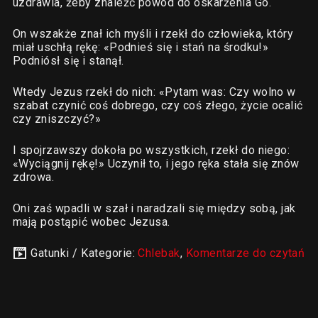
uzdrawia, żeby znaleźć powód do oskarżenia Go.
On wszakże znał ich myśli i rzekł do człowieka, który
miał uschłą rękę: «Podnieś się i stań na środku!»
Podniósł się i stanął.
Wtedy Jezus rzekł do nich: «Pytam was: Czy wolno w
szabat czynić coś dobrego, czy coś złego, życie ocalić
czy zniszczyć?»
I spojrzawszy dokoła po wszystkich, rzekł do niego:
«Wyciągnij rękę!» Uczynił to, i jego ręka stała się znów
zdrowa.
Oni zaś wpadli w szał i naradzali się między sobą, jak
mają postąpić wobec Jezusa.
Gatunki / Kategorie:
Chlebak
,
Komentarze do czytań