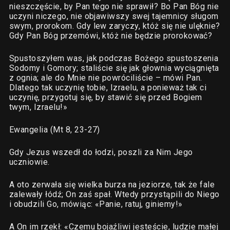
nieszczęście, by Pan tego nie sprawił? Bo Pan Bóg nie
uczyni niczego, nie objawiwszy swej tajemnicy sługom
swym, prorokom. Gdy lew zaryczy, któż się nie ulęknie?
Gdy Pan Bóg przemówi, któż nie będzie prorokować?
Spustoszyłem was, jak podczas Bożego spustoszenia
Sodomy i Gomory; staliście się jak głownia wyciągnięta
z ognia; ale do Mnie nie powróciliście – mówi Pan.
Dlatego tak uczynię tobie, Izraelu, a ponieważ tak ci
uczynię, przygotuj się, by stawić się przed Bogiem
twym, Izraelu!»
Ewangelia (Mt 8, 23-27)
Gdy Jezus wszedł do łodzi, poszli za Nim Jego
uczniowie.
A oto zerwała się wielka burza na jeziorze, tak że fale
zalewały łódź; On zaś spał. Wtedy przystąpili do Niego
i obudzili Go, mówiąc: «Panie, ratuj, giniemy!»
A On im rzekł: «Czemu bojaźliwi jesteście, ludzie małej