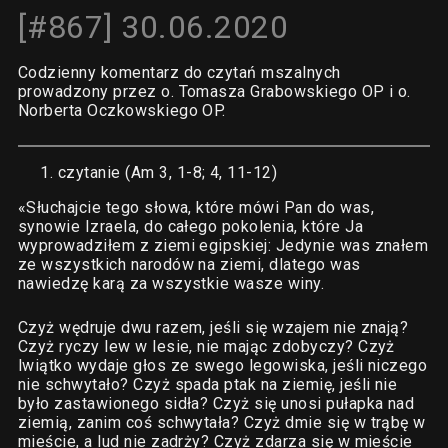
[#867] 30.06.2020
Codzienny komentarz do czytań mszalnych
prowadzony przez o. Tomasza Grabowskiego OP i o.
Norberta Oczkowskiego OP.
czytanie (Am 3, 1-8; 4, 11-12)
«Słuchajcie tego słowa, które mówi Pan do was,
synowie Izraela, do całego pokolenia, które Ja
wyprowadziłem z ziemi egipskiej: Jedynie was znałem
ze wszystkich narodów na ziemi, dlatego was
nawiedzę karą za wszystkie wasze winy.
Czyż wędruje dwu razem, jeśli się wzajem nie znają?
Czyż ryczy lew w lesie, nie mając zdobyczy? Czyż
lwiątko wydaje głos ze swego legowiska, jeśli niczego
nie schwytało? Czyż spada ptak na ziemię, jeśli nie
było zastawionego sidła? Czyż się unosi pułapka nad
ziemią, zanim coś schwytała? Czyż dmie się w trąbę w
mieście, a lud nie zadrży? Czyż zdarza się w mieście