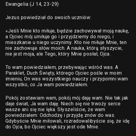
Ewangelia (J 14, 23-29)
Jezus powiedział do swoich uczniów:
«Jeśli Mnie kto miłuje, będzie zachowywał moją naukę,
a Ojciec mój umiłuje go i przyjdziemy do niego, i
mieszkanie u niego uczynimy. Kto nie miłuje Mnie, ten
nie zachowuje słów moich. A nauka, którą słyszycie,
nie jest moja, ale Tego, który Mnie posłał, Ojca.
To wam powiedziałem, przebywając wśród was. A
Paraklet, Duch Święty, którego Ojciec pośle w moim
imieniu, On was wszystkiego nauczy i przypomni wam
wszystko, co Ja wam powiedziałem.
Pokój zostawiam wam, pokój mój daję wam. Nie tak jak
daje świat, Ja wam daję. Niech się nie trwoży serce
wasze ani się nie lęka. Słyszeliście, że wam
powiedziałem: Odchodzę i przyjdę znów do was.
Gdybyście Mnie miłowali, rozradowalibyście się, że idę
do Ojca, bo Ojciec większy jest ode Mnie.