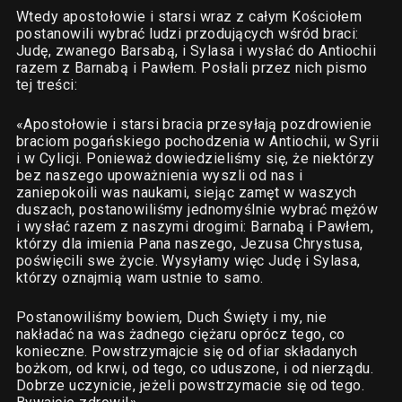
Wtedy apostołowie i starsi wraz z całym Kościołem
postanowili wybrać ludzi przodujących wśród braci:
Judę, zwanego Barsabą, i Sylasa i wysłać do Antiochii
razem z Barnabą i Pawłem. Posłali przez nich pismo
tej treści:
«Apostołowie i starsi bracia przesyłają pozdrowienie
braciom pogańskiego pochodzenia w Antiochii, w Syrii
i w Cylicji. Ponieważ dowiedzieliśmy się, że niektórzy
bez naszego upoważnienia wyszli od nas i
zaniepokoili was naukami, siejąc zamęt w waszych
duszach, postanowiliśmy jednomyślnie wybrać mężów
i wysłać razem z naszymi drogimi: Barnabą i Pawłem,
którzy dla imienia Pana naszego, Jezusa Chrystusa,
poświęcili swe życie. Wysyłamy więc Judę i Sylasa,
którzy oznajmią wam ustnie to samo.
Postanowiliśmy bowiem, Duch Święty i my, nie
nakładać na was żadnego ciężaru oprócz tego, co
konieczne. Powstrzymajcie się od ofiar składanych
bożkom, od krwi, od tego, co uduszone, i od nierządu.
Dobrze uczynicie, jeżeli powstrzymacie się od tego.