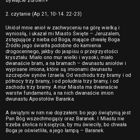
Bywajcie zdrowi!»
2. czytanie (Ap 21, 10-14. 22-23)
Uniósł mnie anioł w zachwyceniu na górę wielką i
wyniosłą, i ukazał mi Miasto Święte – Jeruzalem,
zstępujące z nieba od Boga, mające chwałę Boga.
Źródło jego światła podobne do kamienia
drogocennego, jakby do jaspisu o przejrzystości
kryształu: Miało ono mur wielki i wysoki, miało
dwanaście bram, a na bramach – dwunastu aniołów i
wypisane imiona, które są imionami dwunastu
szczepów synów Izraela. Od wschodu trzy bramy i od
północy trzy bramy, i od południa trzy bramy, i od
zachodu trzy bramy. A mur Miasta ma dwanaście
warstw fundamentu, a na nich dwanaście imion
dwunastu Apostołów Baranka.
A świątyni w nim nie dojrzałem: bo jego świątynią jest
Pan Bóg wszechmogący oraz Baranek. I Miastu nie
trzeba słońca ni księżyca, by mu świeciły, bo chwała
Boga je oświetliła, a jego lampą – Baranek.