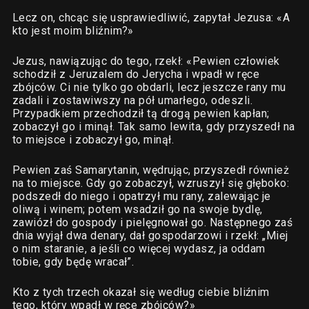
Lecz on, chcąc się usprawiedliwić, zapytał Jezusa: «A
kto jest moim bliźnim?»
Jezus, nawiązując do tego, rzekł: «Pewien człowiek
schodził z Jeruzalem do Jerycha i wpadł w ręce
zbójców. Ci nie tylko go obdarli, lecz jeszcze rany mu
zadali i zostawiwszy na pół umarłego, odeszli.
Przypadkiem przechodził tą drogą pewien kapłan;
zobaczył go i minął. Tak samo lewita, gdy przyszedł na
to miejsce i zobaczył go, minął.
Pewien zaś Samarytanin, wędrując, przyszedł również
na to miejsce. Gdy go zobaczył, wzruszył się głęboko:
podszedł do niego i opatrzył mu rany, zalewając je
oliwą i winem; potem wsadził go na swoje bydlę,
zawiózł do gospody i pielęgnował go. Następnego zaś
dnia wyjął dwa denary, dał gospodarzowi i rzekł: „Miej
o nim staranie, a jeśli co więcej wydasz, ja oddam
tobie, gdy będę wracał”.
Kto z tych trzech okazał się według ciebie bliźnim
tego, który wpadł w ręce zbójców?»