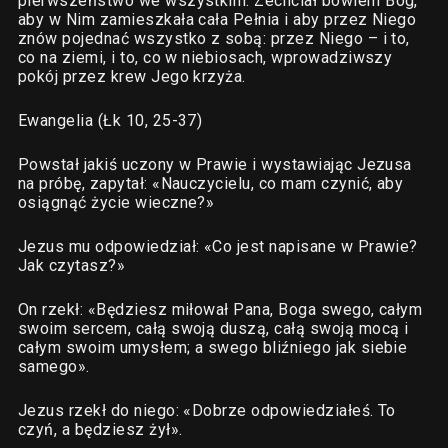
pierwszeństwo we wszystkim. Zechciał bowiem Bóg,
aby w Nim zamieszkała cała Pełnia i aby przez Niego
znów pojednać wszystko z sobą: przez Niego – i to,
co na ziemi, i to, co w niebiosach, wprowadziwszy
pokój przez krew Jego krzyża.
Ewangelia (Łk 10, 25-37)
Powstał jakiś uczony w Prawie i wystawiając Jezusa
na próbę, zapytał: «Nauczycielu, co mam czynić, aby
osiągnąć życie wieczne?»
Jezus mu odpowiedział: «Co jest napisane w Prawie?
Jak czytasz?»
On rzekł: «Będziesz miłował Pana, Boga swego, całym
swoim sercem, całą swoją duszą, całą swoją mocą i
całym swoim umysłem; a swego bliźniego jak siebie
samego».
Jezus rzekł do niego: «Dobrze odpowiedziałeś. To
czyń, a będziesz żył».