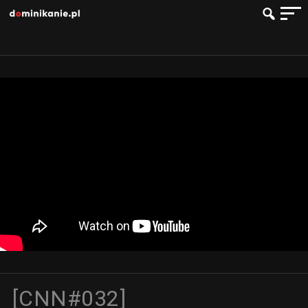
[CNN#032]