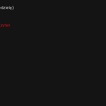
dzielę:)
czytań