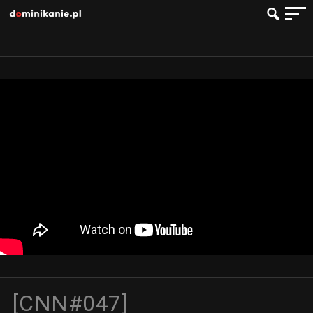
[CNN#047]