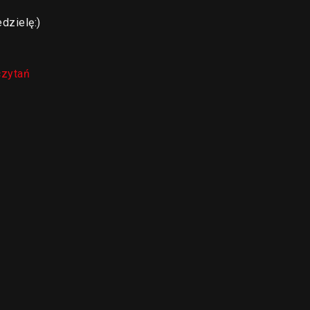
dzielę:)
czytań