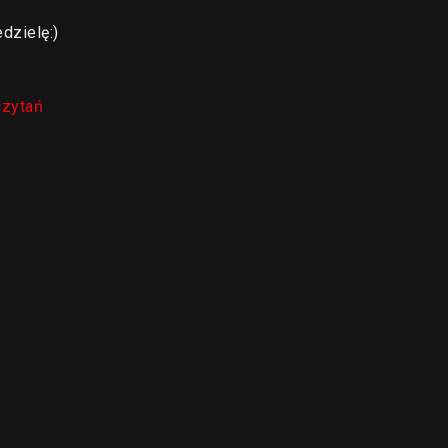
dzielę:)
czytań