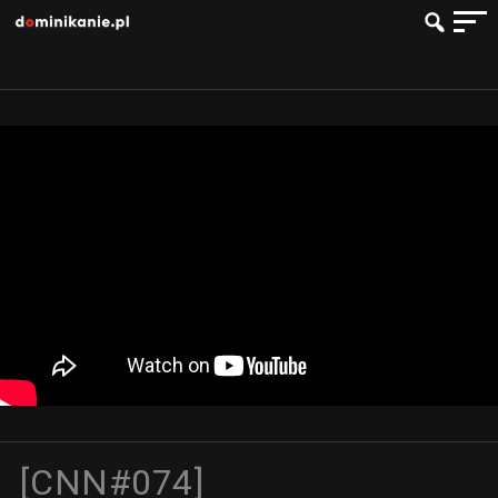
[CNN#074]