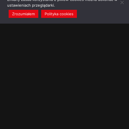
ustawieniach przeglądarki.
Zrozumiałem
Polityka cookies
redakcja@dominikanie.pl
Reguła dominikanie.pl
Polityka cookies