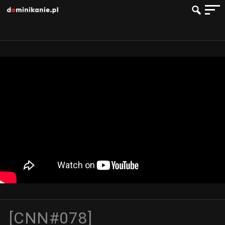
[CNN#078]