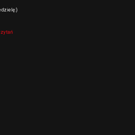
dzielę:)
czytań