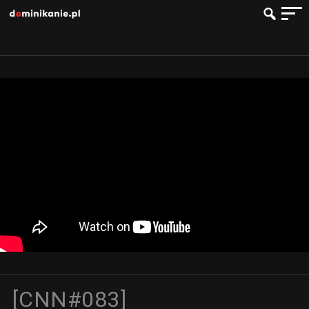
[CNN#083]