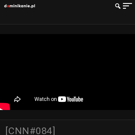
[CNN#084]