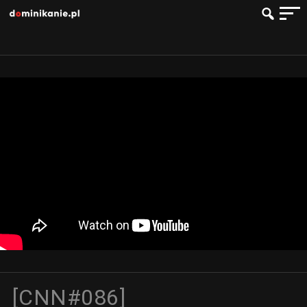
[CNN#086]