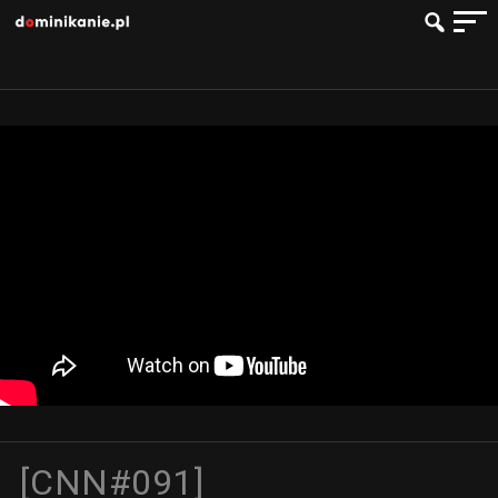
[CNN#091]