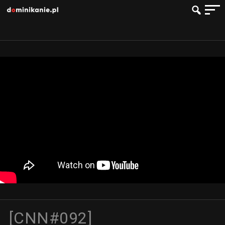
[CNN#092]