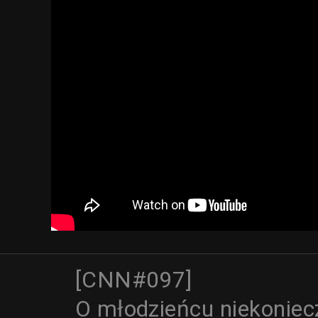
[CNN#097]
O młodzieńcu niekonie