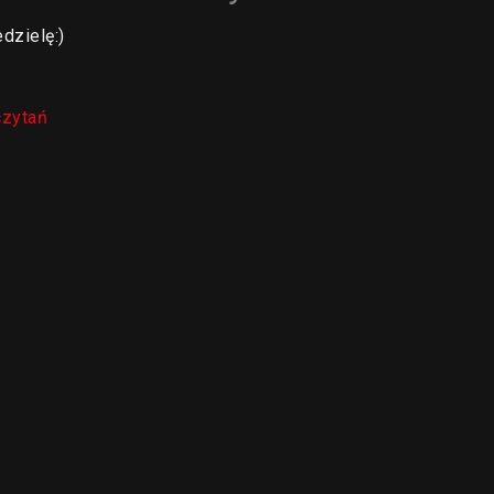
dzielę:)
czytań