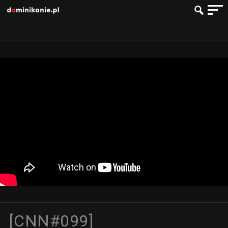
[CNN#099]