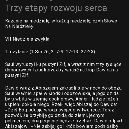
Trzy etapy rozwoju serca
Kazanie na niedzielę, w każdą niedzielę, czyli Słowo
Na Niedzielę.
VII Niedziela zwykła
1. czytanie (1 Sm 26, 2. 7-9. 12-13. 22-23)
Saul wyruszył ku pustyni Zif, a wraz z nim trzy tysiące
doborowych Izraelitów, aby wpaść na trop Dawida na
pustyni Zif.
Dawid wraz z Abiszajem zakradli się w nocy do obozu;
Saul właśnie spał w środku obozowiska, a jego dzida
była wbita w ziemię obok głowy. Abner i ludzie leżeli
uśpieni dokoła niego. Rzekł więc Abiszaj do Dawida:
«Dziś Bóg oddaje wroga twojego w twe ręce. Teraz
pozwól, że przybiję go dzidą do ziemi, jednym
pchnięciem, drugiego nie będzie trzeba». Dawid odparł
Abiszajowi: «Nie zabijaj go! Któż bowiem podniósłby