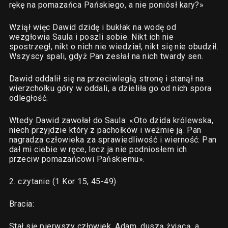
rękę na pomazańca Pańskiego, a nie poniósł kary?»
Wziął więc Dawid dzidę i bukłak na wodę od
wezgłowia Saula i poszli sobie. Nikt ich nie
spostrzegł, nikt o nich nie wiedział, nikt się nie obudził.
Wszyscy spali, gdyż Pan zesłał na nich twardy sen.
Dawid oddalił się na przeciwległą stronę i stanął na
wierzchołku góry w oddali, a dzieliła go od nich spora
odległość.
Wtedy Dawid zawołał do Saula: «Oto dzida królewska,
niech przyjdzie który z pachołków i weźmie ją. Pan
nagradza człowieka za sprawiedliwość i wierność: Pan
dał mi ciebie w ręce, lecz ja nie podniosłem ich
przeciw pomazańcowi Pańskiemu».
2. czytanie (1 Kor 15, 45-49)
Bracia:
Stał się pierwszy człowiek, Adam, duszą żyjącą, a