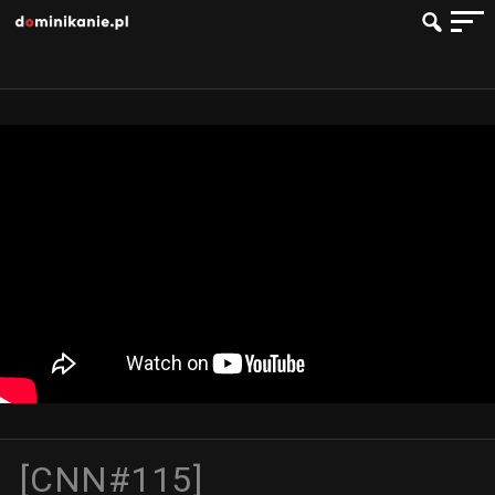
[CNN#115]