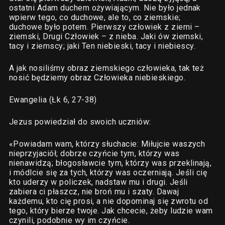
ostatni Adam duchem ożywiającym. Nie było jednak
wpierw tego, co duchowe, ale to, co ziemskie;
duchowe było potem. Pierwszy człowiek z ziemi –
ziemski, Drugi Człowiek – z nieba. Jaki ów ziemski,
tacy i ziemscy; jaki Ten niebieski, tacy i niebiescy.
A jak nosiliśmy obraz ziemskiego człowieka, tak też
nosić będziemy obraz Człowieka niebieskiego.
Ewangelia (Łk 6, 27-38)
Jezus powiedział do swoich uczniów:
«Powiadam wam, którzy słuchacie: Miłujcie waszych
nieprzyjaciół; dobrze czyńcie tym, którzy was
nienawidzą; błogosławcie tym, którzy was przeklinają,
i módlcie się za tych, którzy was oczerniają. Jeśli cię
kto uderzy w policzek, nadstaw mu i drugi. Jeśli
zabiera ci płaszcz, nie broń mu i szaty. Dawaj
każdemu, kto cię prosi, a nie dopominaj się zwrotu od
tego, który bierze twoje. Jak chcecie, żeby ludzie wam
czynili, podobnie wy im czyńcie.