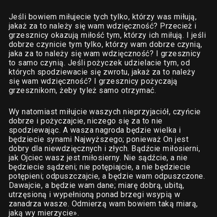
Jeśli bowiem miłujecie tych tylko, którzy was miłują,
jakaż za to należy się wam wdzięczność? Przecież i
grzesznicy okazują miłość tym, którzy ich miłują. I jeśli
dobrze czynicie tym tylko, którzy wam dobrze czynią,
jaka za to należy się wam wdzięczność? I grzesznicy
to samo czynią. Jeśli pożyczek udzielacie tym, od
których spodziewacie się zwrotu, jakaż za to należy
się wam wdzięczność? I grzesznicy pożyczają
grzesznikom, żeby tyleż samo otrzymać.
Wy natomiast miłujcie waszych nieprzyjaciół, czyńcie
dobrze i pożyczajcie, niczego się za to nie
spodziewając. A wasza nagroda będzie wielka i
będziecie synami Najwyższego; ponieważ On jest
dobry dla niewdzięcznych i złych. Bądźcie miłosierni,
jak Ojciec wasz jest miłosierny. Nie sądźcie, a nie
będziecie sądzeni; nie potępiajcie, a nie będziecie
potępieni; odpuszczajcie, a będzie wam odpuszczone.
Dawajcie, a będzie wam dane; miarę dobrą, ubitą,
utrzęsioną i wypełnioną ponad brzegi wsypią w
zanadrza wasze. Odmierzą wam bowiem taką miarą,
jaką wy mierzycie».