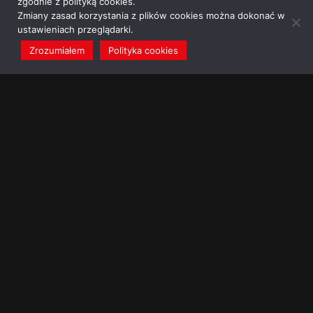
zgodnie z polityką cookies.
Zmiany zasad korzystania z plików cookies można dokonać w
ustawieniach przeglądarki.
Zrozumiałem
Polityka cookies
redakcja@dominikanie.pl
Reguła dominikanie.pl
Polityka cookies