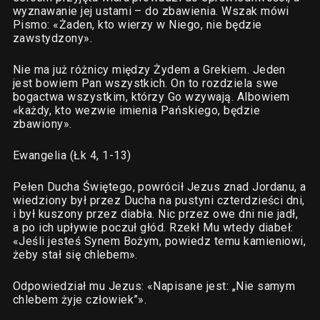
wyznawanie jej ustami – do zbawienia. Wszak mówi
Pismo: «Żaden, kto wierzy w Niego, nie będzie
zawstydzony».
Nie ma już różnicy między Żydem a Grekiem. Jeden
jest bowiem Pan wszystkich. On to rozdziela swe
bogactwa wszystkim, którzy Go wzywają. Albowiem
«każdy, kto wezwie imienia Pańskiego, będzie
zbawiony».
Ewangelia (Łk 4, 1-13)
Pełen Ducha Świętego, powrócił Jezus znad Jordanu, a
wiedziony był przez Ducha na pustyni czterdzieści dni,
i był kuszony przez diabła. Nic przez owe dni nie jadł,
a po ich upływie poczuł głód. Rzekł Mu wtedy diabeł:
«Jeśli jesteś Synem Bożym, powiedz temu kamieniowi,
żeby stał się chlebem».
Odpowiedział mu Jezus: «Napisane jest: „Nie samym
chlebem żyje człowiek”».