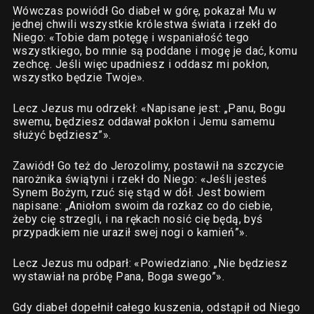
Wówczas powiódł Go diabeł w górę, pokazał Mu w
jednej chwili wszystkie królestwa świata i rzekł do
Niego: «Tobie dam potęgę i wspaniałość tego
wszystkiego, bo mnie są poddane i mogę je dać, komu
zechcę. Jeśli więc upadniesz i oddasz mi pokłon,
wszystko będzie Twoje».
Lecz Jezus mu odrzekł: «Napisane jest: „Panu, Bogu
swemu, będziesz oddawał pokłon i Jemu samemu
służyć będziesz”».
Zawiódł Go też do Jerozolimy, postawił na szczycie
narożnika świątyni i rzekł do Niego: «Jeśli jesteś
Synem Bożym, rzuć się stąd w dół. Jest bowiem
napisane: „Aniołom swoim da rozkaz co do ciebie,
żeby cię strzegli, i na rękach nosić cię będą, byś
przypadkiem nie uraził swej nogi o kamień”».
Lecz Jezus mu odparł: «Powiedziano: „Nie będziesz
wystawiał na próbę Pana, Boga swego”».
Gdy diabeł dopełnił całego kuszenia, odstąpił od Niego