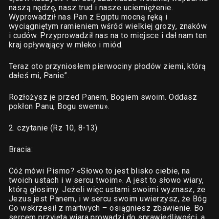
naszą nędzę, nasz trud i nasze uciemiężenie.
Wyprowadził nas Pan z Egiptu mocną ręką i
wyciągniętym ramieniem wśród wielkiej grozy, znaków
i cudów. Przyprowadził nas na to miejsce i dał nam ten
kraj opływający w mleko i miód.
Teraz oto przyniosłem pierwociny płodów ziemi, którą
dałeś mi, Panie”.
Rozłożysz je przed Panem, Bogiem swoim. Oddasz
pokłon Panu, Bogu swemu».
2. czytanie (Rz 10, 8-13)
Bracia:
Cóż mówi Pismo? «Słowo to jest blisko ciebie, na
twoich ustach i w sercu twoim». A jest to słowo wiary,
którą głosimy. Jeżeli więc ustami swoimi wyznasz, że
Jezus jest Panem, i w sercu swoim uwierzysz, że Bóg
Go wskrzesił z martwych – osiągniesz zbawienie. Bo
sercem przyjęta wiara prowadzi do sprawiedliwości, a