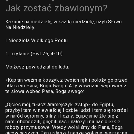
Jak zostać zbawionym?
Kazanie na niedzielę, w każdą niedzielę, czyli Słowo
Na Niedzielę.
I Niedziela Wielkiego Postu
1. czytanie (Pwt 26, 4-10)
Mojżesz powiedział do ludu:
«Kapłan weźmie koszyk z twoich rąk i położy go przed
ołtarzem Pana, Boga twego. A ty wówczas wypowiesz
te słowa wobec Pana, Boga swego:
„Ojciec mój, tułacz Aramejczyk, zstąpił do Egiptu,
przybył tam w niewielkiej liczbie ludzi i tam się rozrósł
w naród ogromny, silny i liczny. Egipcjanie źle się z
nami obchodzili, gnębili nas i nałożyli na nas ciężkie
roboty przymusowe. Wtedy wołaliśmy do Pana, Boga
ojców naszych. Pan usłyszał nasze wołanie, wejrzał na