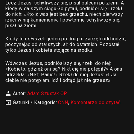
Lecz Jezus, schyliwszy się, pisał palcem po ziemi. A
kiedy w dalszym ciągu Go pytali, podniósł się i rzekł
do nich: «Kto z was jest bez grzechu, niech pierwszy
rzuci w nią kamieniem». I powtórnie schyliwszy się,
pisał na ziemi.
Kiedy to usłyszeli, jeden po drugim zaczęli odchodzić,
poczynając od starszych, aż do ostatnich. Pozostał
tylko Jezus i kobieta stojąca na środku.
Wówczas Jezus, podniósłszy się, rzekł do niej:
«Kobieto, gdzież oni są? Nikt cię nie potępił?» A ona
odrzekła: «Nikt, Panie!» Rzekł do niej Jezus: «I Ja
ciebie nie potępiam. Idź i odtąd już nie grzesz».
Autor:
Adam Szustak OP
Gatunki / Kategorie:
CNN
,
Komentarze do czytań