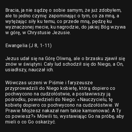
Bracia, ja nie sądzę o sobie samym, że już zdobyłem,
ale to jedno czynię: zapominając o tym, co za mną, a
wytężając siły ku temu, co przede mną, pędzę ku
wyznaczonej mecie, ku nagrodzie, do jakiej Bóg wzywa
w górę, w Chrystusie Jezusie.
Ewangelia (J 8, 1-11)
Jezus udał się na Górę Oliwną, ale o brzasku zjawił się
znów w świątyni. Cały lud schodził się do Niego, a On,
usiadłszy, nauczał ich.
Wówczas uczeni w Piśmie i faryzeusze
przyprowadzili do Niego kobietę, którą dopiero co
pochwycono na cudzołóstwie, a postawiwszy ją
pośrodku, powiedzieli do Niego: «Nauczycielu, tę
kobietę dopiero co pochwycono na cudzołóstwie. W
Prawie Mojżesz nakazał nam takie kamienować. A Ty
co powiesz?» Mówili to, wystawiając Go na próbę, aby
mieli o co Go oskarżyć.