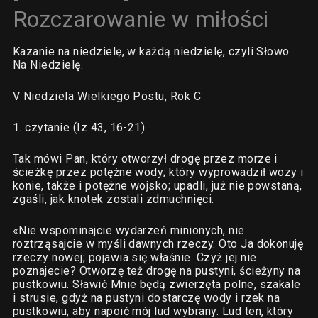
Rozczarowanie w miłości
Kazanie na niedzielę, w każdą niedzielę, czyli Słowo
Na Niedzielę.
V Niedziela Wielkiego Postu, Rok C
1. czytanie (Iz 43, 16-21)
Tak mówi Pan, który otworzył drogę przez morze i
ścieżkę przez potężne wody; który wyprowadził wozy i
konie, także i potężne wojsko; upadli, już nie powstaną,
zgaśli, jak knotek zostali zdmuchnięci.
«Nie wspominajcie wydarzeń minionych, nie
roztrząsajcie w myśli dawnych rzeczy. Oto Ja dokonuję
rzeczy nowej; pojawia się właśnie. Czyż jej nie
poznajecie? Otworzę też drogę na pustyni, ścieżyny na
pustkowiu. Sławić Mnie będą zwierzęta polne, szakale
i strusie, gdyż na pustyni dostarczę wody i rzek na
pustkowiu, aby napoić mój lud wybrany. Lud ten, który