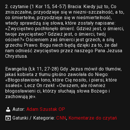
2. czytanie (1 Kor 15, 54-57) Bracia: Kiedy już to, Co
zniszczalne, przyodzieje się w niezni-szczalność, a to,
co śmiertelne, przyodzieje się w nieśmiertelność,
wtedy sprawdzą się słowa, które zostały napisane:
«Zwycięstwo pochłonęło śmierć. Gdzież jest, o śmierci,
twoje zwycięstwo? Gdzież jest, o śmierci, twój
oścień?» Ościeniem zaś śmierci jest grzech, a siłą
grzechu Prawo. Bogu niech będą dzięki za to, że dał
nam odnieść zwycięstwo przez naszego Pana Jezusa
Chrystusa.
Ewangelia (Łk 11, 27-28) Gdy Jezus mówił do tłumów,
jakaś kobieta z tłumu głośno zawołała do Niego:
«Błogosławione łono, które Cię nosiło, i piersi, które
ssałeś». Lecz On rzekł: «Owszem, ale również
błogosławieni ci, którzy słuchają słowa Bożego i
zachowują je».
Autor:
Adam Szustak OP
Gatunki / Kategorie:
CNN
,
Komentarze do czytań