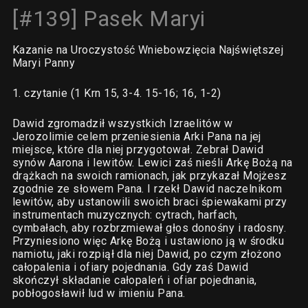
[#139] Pasek Maryi
Kazanie na Uroczystość Wniebowzięcia Najświętszej
Maryi Panny
1. czytanie (1 Krn 15, 3-4. 15-16; 16, 1-2)
Dawid zgromadził wszystkich Izraelitów w
Jerozolimie celem przeniesienia Arki Pana na jej
miejsce, które dla niej przygotował. Zebrał Dawid
synów Aarona i lewitów. Lewici zaś nieśli Arkę Bożą na
drążkach na swoich ramionach, jak przykazał Mojżesz
zgodnie ze słowem Pana. I rzekł Dawid naczelnikom
lewitów, aby ustanowili swoich braci śpiewakami przy
instrumentach muzycznych: cytrach, harfach,
cymbałach, aby rozbrzmiewał głos donośny i radosny.
Przyniesiono więc Arkę Bożą i ustawiono ją w środku
namiotu, jaki rozpiął dla niej Dawid, po czym złożono
całopalenia i ofiary pojednania. Gdy zaś Dawid
skończył składanie całopaleń i ofiar pojednania,
pobłogosławił lud w imieniu Pana.