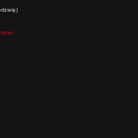
dzielę:)
czytań