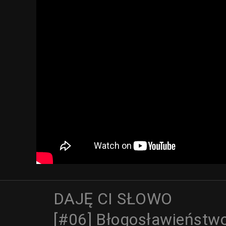
DAJĘ CI SŁOWO
[#06] Błogosławieństw