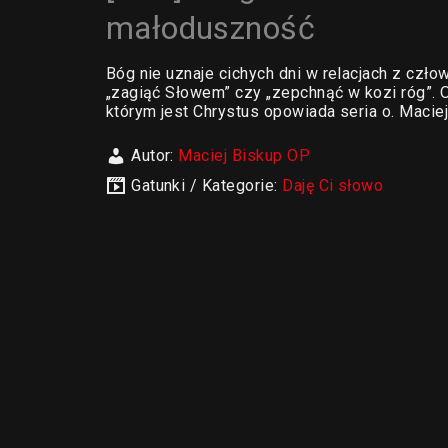
małoduszność
Bóg nie uznaje cichych dni w relacjach z czł
„zagiąć Słowem” czy „zepchnąć w kozi róg”. O 
którym jest Chrystus opowiada seria o. Macie
Autor:
Maciej Biskup OP
Gatunki / Kategorie:
Daję Ci słowo