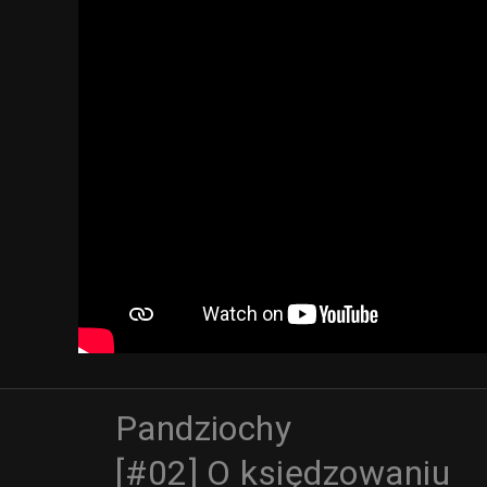
Pandziochy
[#02] O księdzowaniu