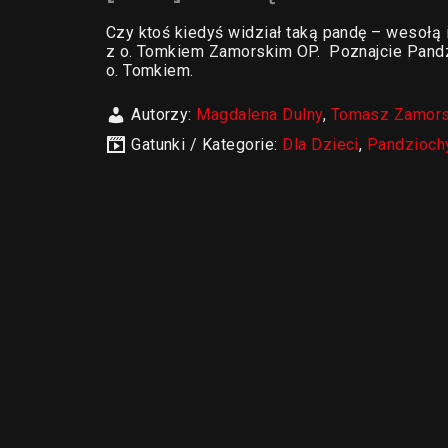
Czy ktoś kiedyś widział taką pandę – wesołą i
z o. Tomkiem Zamorskim OP. Poznajcie Pandzi
o. Tomkiem.
Autorzy:
Magdalena Dulny
,
Tomasz Zamors
Gatunki / Kategorie:
Dla Dzieci
,
Pandzioch