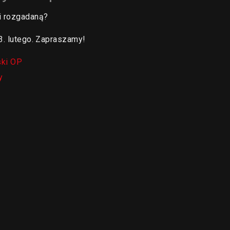
 i rozgadaną?
3. lutego. Zapraszamy!
ki OP
y