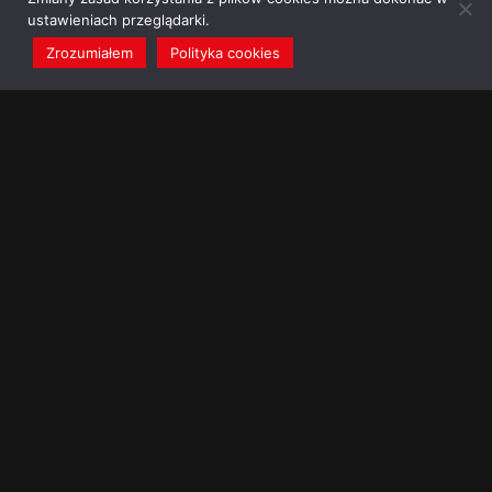
ustawieniach przeglądarki.
Zrozumiałem
Polityka cookies
redakcja@dominikanie.pl
Reguła dominikanie.pl
Polityka cookies