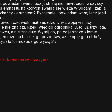
ej, powiadam wam; lecz jeśli się nie nawrócicie, wszyscy
siemnastu, na których zwaliła się wieża w Siloam i zabiła
szkańcy Jeruzalem? Bynajmniej, powiadam wam; lecz jeśli
e».
Pewien człowiek miał zasadzony w swojej winnicy
e nie znalazł. Rzekł więc do ogrodnika: „Oto już trzy lata,
cu, a nie znajduję. Wytnij go, po co jeszcze ziemię
 jeszcze na ten rok go pozostaw, aż okopię go i obłożę
rzyszłości możesz go wyciąć”».
elę
,
Komentarze do czytań