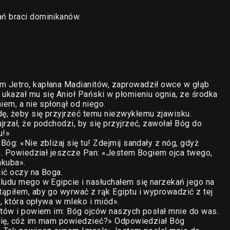
ń braci dominikanów.
m Jetro, kapłana Madianitów, zaprowadził owce w głąb
 ukazał mu się Anioł Pański w płomieniu ognia, ze środka
iem, a nie spłonął od niego.
ę, żeby się przyjrzeć temu niezwykłemu zjawisku.
rzał, że podchodzi, by się przyjrzeć, zawołał Bóg do
u!»
óg: «Nie zbliżaj się tu! Zdejmij sandały z nóg, gdyż
ą». Powiedział jeszcze Pan: «Jestem Bogiem ojca twego,
akuba».
ić oczy na Boga.
ludu mego w Egipcie i nasłuchałem się narzekań jego na
ąpiłem, aby go wyrwać z rąk Egiptu i wyprowadzić z tej
i, która opływa w mleko i miód».
itów i powiem im: Bóg ojców naszych posłał mnie do was.
 imię, cóż im mam powiedzieć?» Odpowiedział Bóg