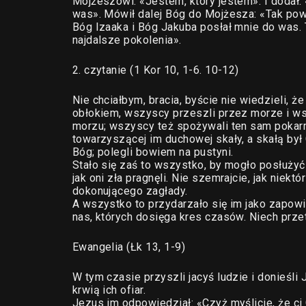
Mojżeszowi: «Jestem, który jestem». I dodał
was». Mówił dalej Bóg do Mojżesza: «Tak pow
Bóg Izaaka i Bóg Jakuba posłał mnie do was. T
najdalsze pokolenia».
2. czytanie (1 Kor 10, 1-6. 10-12)
Nie chciałbym, bracia, byście nie wiedzieli, 
obłokiem, wszyscy przeszli przez morze i ws
morzu; wszyscy też spożywali ten sam pokarm 
towarzyszącej im duchowej skały, a skałą był
Bóg; polegli bowiem na pustyni.
Stało się zaś to wszystko, by mogło posłużyć 
jak oni zła pragnęli. Nie szemrajcie, jak niekt
dokonującego zagłady.
A wszystko to przydarzało się im jako zapow
nas, których dosięga kres czasów. Niech przeto
Ewangelia (Łk 13, 1-9)
W tym czasie przyszli jacyś ludzie i donieśli
krwią ich ofiar.
Jezus im odpowiedział: «Czyż myślicie, że ci 