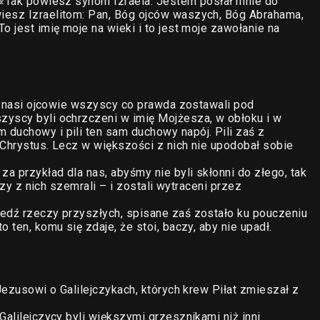
: «Tak powiesz synom Izraela: Jestem posłał mnie do
iesz Izraelitom: Pan, Bóg ojców waszych, Bóg Abrahama,
o jest imię moje na wieki i to jest moje zawołanie na
że nasi ojcowie wszyscy co prawda zostawali pod
zyscy byli ochrzczeni w imię Mojżesza, w obłoku i w
duchowy i pili ten sam duchowy napój. Pili zaś z
 Chrystus. Lecz w większości z nich nie upodobał sobie
za przykład dla nas, abyśmy nie byli skłonni do złego, tak
órzy z nich szemrali – i zostali wytraceni przez
iedź rzeczy przyszłych, spisane zaś zostało ku pouczeniu
 ten, komu się zdaje, że stoi, baczy, aby nie upadł.
 Jezusowi o Galilejczykach, których krew Piłat zmieszał z
Galilejczycy byli większymi grzesznikami niż inni