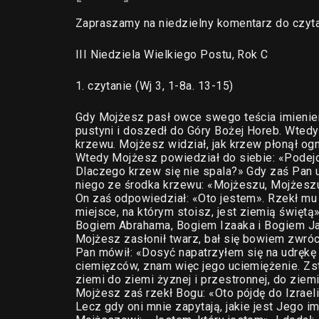
Zapraszamy na niedzielny komentarz do czyta
III Niedziela Wielkiego Postu, Rok C
1. czytanie (Wj 3, 1-8a. 13-15)
Gdy Mojżesz pasł owce swego teścia imienie
pustyni i doszedł do Góry Bożej Horeb. Wtedy
krzewu. Mojżesz widział, jak krzew płonął ogn
Wtedy Mojżesz powiedział do siebie: «Podejd
Dlaczego krzew się nie spala?» Gdy zaś Pan uj
niego ze środka krzewu: «Mojżeszu, Mojżesz
On zaś odpowiedział: «Oto jestem». Rzekł mu B
miejsce, na którym stoisz, jest ziemią święt
Bogiem Abrahama, Bogiem Izaaka i Bogiem J
Mojżesz zasłonił twarz, bał się bowiem zwróc
Pan mówił: «Dosyć napatrzyłem się na udrękę 
ciemięzców, znam więc jego uciemiężenie. Zst
ziemi do ziemi żyznej i przestronnej, do ziem
Mojżesz zaś rzekł Bogu: «Oto pójdę do Izrael
Lecz gdy oni mnie zapytają, jakie jest Jego