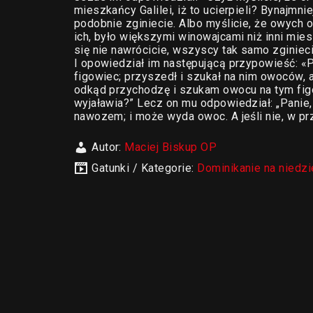
mieszkańcy Galilei, iż to ucierpieli? Bynajmni
podobnie zginiecie. Albo myślicie, że owych o
ich, było większymi winowajcami niż inni mie
się nie nawrócicie, wszyscy tak samo zginieci
I opowiedział im następującą przypowieść: «
figowiec; przyszedł i szukał na nim owoców, al
odkąd przychodzę i szukam owocu na tym figow
wyjaławia?” Lecz on mu odpowiedział: „Panie,
nawozem; i może wyda owoc. A jeśli nie, w p
Autor:
Maciej Biskup OP
Gatunki / Kategorie:
Dominikanie na niedzi