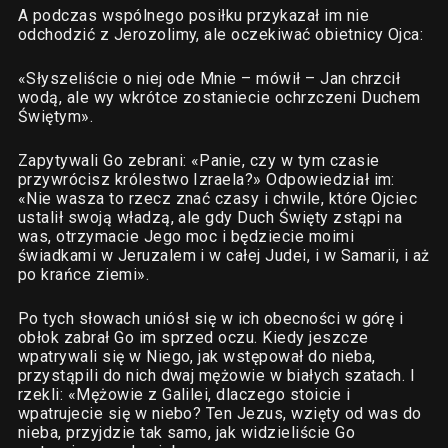
A podczas wspólnego posiłku przykazał im nie
odchodzić z Jerozolimy, ale oczekiwać obietnicy Ojca:
«Słyszeliście o niej ode Mnie – mówił – Jan chrzcił
wodą, ale wy wkrótce zostaniecie ochrzczeni Duchem
Świętym».
Zapytywali Go zebrani: «Panie, czy w tym czasie
przywrócisz królestwo Izraela?» Odpowiedział im:
«Nie wasza to rzecz znać czasy i chwile, które Ojciec
ustalił swoją władzą, ale gdy Duch Święty zstąpi na
was, otrzymacie Jego moc i będziecie moimi
świadkami w Jeruzalem i w całej Judei, i w Samarii, i aż
po krańce ziemi».
Po tych słowach uniósł się w ich obecności w górę i
obłok zabrał Go im sprzed oczu. Kiedy jeszcze
wpatrywali się w Niego, jak wstępował do nieba,
przystąpili do nich dwaj mężowie w białych szatach. I
rzekli: «Mężowie z Galilei, dlaczego stoicie i
wpatrujecie się w niebo? Ten Jezus, wzięty od was do
nieba, przyjdzie tak samo, jak widzieliście Go