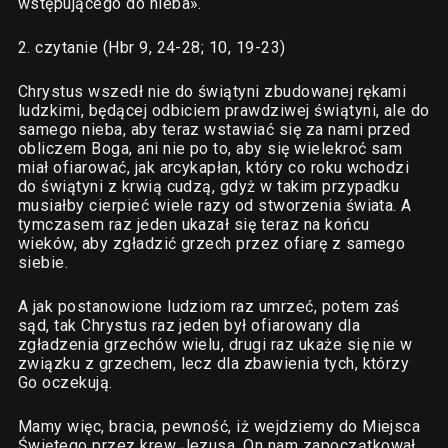
wstępującego do nieba».
2. czytanie (Hbr 9, 24-28; 10, 19-23)
Chrystus wszedł nie do świątyni zbudowanej rękami
ludzkimi, będącej odbiciem prawdziwej świątyni, ale do
samego nieba, aby teraz wstawiać się za nami przed
obliczem Boga, ani nie po to, aby się wielekroć sam
miał ofiarować, jak arcykapłan, który co roku wchodzi
do świątyni z krwią cudzą, gdyż w takim przypadku
musiałby cierpieć wiele razy od stworzenia świata. A
tymczasem raz jeden ukazał się teraz na końcu
wieków, aby zgładzić grzech przez ofiarę z samego
siebie.
A jak postanowione ludziom raz umrzeć, potem zaś
sąd, tak Chrystus raz jeden był ofiarowany dla
zgładzenia grzechów wielu, drugi raz ukaże się nie w
związku z grzechem, lecz dla zbawienia tych, którzy
Go oczekują.
Mamy więc, bracia, pewność, iż wejdziemy do Miejsca
Świętego przez krew Jezusa. On nam zapoczątkował