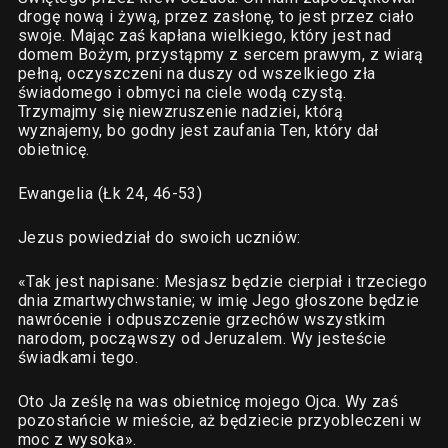
drogę nową i żywą, przez zasłonę, to jest przez ciało
swoje. Mając zaś kapłana wielkiego, który jest nad
domem Bożym, przystąpmy z sercem prawym, z wiarą
pełną, oczyszczeni na duszy od wszelkiego zła
świadomego i obmyci na ciele wodą czystą.
Trzymajmy się niewzruszenie nadziei, którą
wyznajemy, bo godny jest zaufania Ten, który dał
obietnicę.
Ewangelia (Łk 24, 46-53)
Jezus powiedział do swoich uczniów:
«Tak jest napisane: Mesjasz będzie cierpiał i trzeciego
dnia zmartwychwstanie; w imię Jego głoszone będzie
nawrócenie i odpuszczenie grzechów wszystkim
narodom, począwszy od Jeruzalem. Wy jesteście
świadkami tego.
Oto Ja ześlę na was obietnicę mojego Ojca. Wy zaś
pozostańcie w mieście, aż będziecie przyobleczeni w
moc z wysoka».