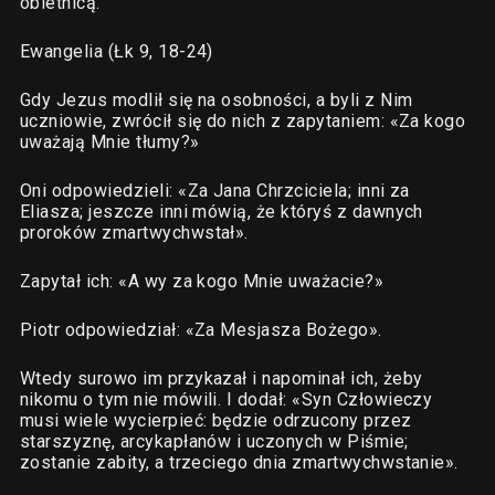
obietnicą.
Ewangelia (Łk 9, 18-24)
Gdy Jezus modlił się na osobności, a byli z Nim
uczniowie, zwrócił się do nich z zapytaniem: «Za kogo
uważają Mnie tłumy?»
Oni odpowiedzieli: «Za Jana Chrzciciela; inni za
Eliasza; jeszcze inni mówią, że któryś z dawnych
proroków zmartwychwstał».
Zapytał ich: «A wy za kogo Mnie uważacie?»
Piotr odpowiedział: «Za Mesjasza Bożego».
Wtedy surowo im przykazał i napominał ich, żeby
nikomu o tym nie mówili. I dodał: «Syn Człowieczy
musi wiele wycierpieć: będzie odrzucony przez
starszyznę, arcykapłanów i uczonych w Piśmie;
zostanie zabity, a trzeciego dnia zmartwychwstanie».