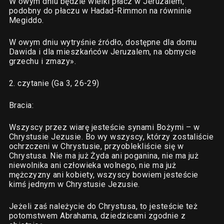
W owym dniu będzie wielki płacz w Jeruzalem,
podobny do płaczu w Hadad-Rimmon na równinie
Megiddo.
W owym dniu wytryśnie źródło, dostępne dla domu
Dawida i dla mieszkańców Jeruzalem, na obmycie
grzechu i zmazy».
2. czytanie (Ga 3, 26-29)
Bracia:
Wszyscy przez wiarę jesteście synami Bożymi – w
Chrystusie Jezusie. Bo wy wszyscy, którzy zostaliście
ochrzczeni w Chrystusie, przyoblekliście się w
Chrystusa. Nie ma już Żyda ani poganina, nie ma już
niewolnika ani człowieka wolnego, nie ma już
mężczyzny ani kobiety, wszyscy bowiem jesteście
kimś jednym w Chrystusie Jezusie.
Jeżeli zaś należycie do Chrystusa, to jesteście też
potomstwem Abrahama, dziedzicami zgodnie z