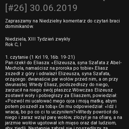
[#26] 30.06.2019
Zapraszamy na Niedzielny komentarz do czytań braci
dominikanów.
Niedziela, XIII Tydzień zwykły
Rok C, I
1. czytanie (1 Krl 19, 16b. 19-21)
Pan rzekł do Eliasza: «Elizeusza, syna Szafata z Abel-
Mechola, namaścisz na proroka po tobie».Eliasz
zszedł z góry i odnalazł Elizeusza, syna Szafata,
orzącego: dwanaście par wołów przed nim, a on przy
dwunastej. Wtedy Eliasz, podszedłszy do niego,
zarzucił na niego swój płaszcz.Wówczas Elizeusz
zostawił woły i pobiegłszy za Eliaszem, powiedział:
«Pozwól mi ucałować mego ojca i moją matkę, abym
potem poszedł za tobą».On mu odpowiedział: «Idź i
wracaj, bo po co ci to uczyniłem?»Wtedy powrócił do
niego i zaraz wziął parę wołów, złożył je na ofiarę, a na
jarzmie wołów ugotował ich mięso oraz dał ludziom,
aby zjedli. Następnie zabrał się i poszedłszy za