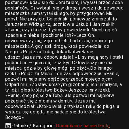
postanowił udać się do Jeruzalem, i wysłał przed sobą
posłańców. Ci wybrali się w drogę i weszli do pewnego
miasteczka samarytańskiego, by przygotować Mu
pobyt. Nie przyjęto Go jednak, ponieważ zmierzał do
Jeruzalem.Widząc to, uczniowie Jakub i Jan rzekli:
«Panie, czy chcesz, byśmy powiedzieli: Niech ogień
spadnie z nieba i pochłonie ich?»Lecz On,
odwróciwszy się, zgromił ich. I udali się do innego
miasteczka.A gdy szli drogą, ktoś powiedział do
Niego: «Pójdę za Tobą, dokądkolwiek się
udasz».Jezus mu odpowiedział: «Lisy mają nory i ptaki
podniebne – gniazda, lecz Syn Człowieczy nie ma
miejsca, gdzie by głowę mógł położyć».Do innego
rzekł: «Pójdź za Mną». Ten zaś odpowiedział: «Panie,
pozwól mi najpierw pójść pogrzebać mojego ojca».
Odparł mu: «Zostaw umarłym grzebanie ich umarłych, a
ty idź i głoś królestwo Boże».Jeszcze inny rzekł:
«Panie, chcę pójść za Tobą, ale pozwól mi najpierw
pożegnać się z moimi w domu». Jezus mu
odpowiedział: «Ktokolwiek przykłada rękę do pługa, a
wstecz się ogląda, nie nadaje się do królestwa
Bożego».
Gatunki / Kategorie:
Dominikanie na niedzielę
,