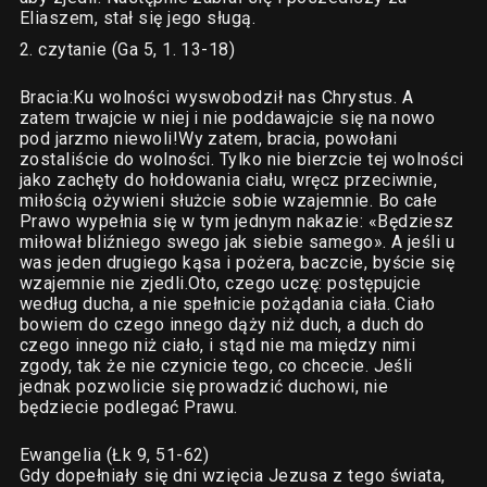
Eliaszem, stał się jego sługą.
2. czytanie (Ga 5, 1. 13-18)
Bracia:Ku wolności wyswobodził nas Chrystus. A
zatem trwajcie w niej i nie poddawajcie się na nowo
pod jarzmo niewoli!Wy zatem, bracia, powołani
zostaliście do wolności. Tylko nie bierzcie tej wolności
jako zachęty do hołdowania ciału, wręcz przeciwnie,
miłością ożywieni służcie sobie wzajemnie. Bo całe
Prawo wypełnia się w tym jednym nakazie: «Będziesz
miłował bliźniego swego jak siebie samego». A jeśli u
was jeden drugiego kąsa i pożera, baczcie, byście się
wzajemnie nie zjedli.Oto, czego uczę: postępujcie
według ducha, a nie spełnicie pożądania ciała. Ciało
bowiem do czego innego dąży niż duch, a duch do
czego innego niż ciało, i stąd nie ma między nimi
zgody, tak że nie czynicie tego, co chcecie. Jeśli
jednak pozwolicie się prowadzić duchowi, nie
będziecie podlegać Prawu.
Ewangelia (Łk 9, 51-62)
Gdy dopełniały się dni wzięcia Jezusa z tego świata,