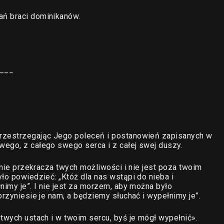
ań braci dominikanów.
___
przestrzegając Jego poleceń i postanowień zapisanych w
ego, z całego swego serca i z całej swej duszy.
, nie przekracza twych możliwości i nie jest poza twoim
ło powiedzieć: „Któż dla nas wstąpi do nieba i
nimy je”. I nie jest za morzem, aby można było
przyniesie je nam, a będziemy słuchać i wypełnimy je”.
twych ustach i w twoim sercu, byś je mógł wypełnić».