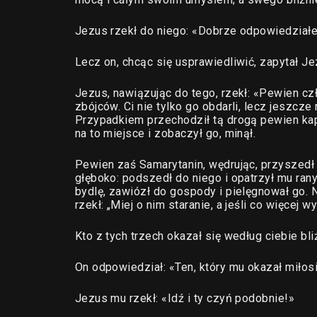
Jezus rzekł do niego: «Dobrze odpowiedziałeś
Lecz on, chcąc się usprawiedliwić, zapytał Je
Jezus, nawiązując do tego, rzekł: «Pewien cz
zbójców. Ci nie tylko go obdarli, lecz jeszcze
Przypadkiem przechodził tą drogą pewien kapł
na to miejsce i zobaczył go, minął.
Pewien zaś Samarytanin, wędrując, przyszedł 
głęboko: podszedł do niego i opatrzył mu ran
bydlę, zawiózł do gospody i pielęgnował go. 
rzekł: „Miej o nim staranie, a jeśli co więcej 
Kto z tych trzech okazał się według ciebie bl
On odpowiedział: «Ten, który mu okazał miłos
Jezus mu rzekł: «Idź i ty czyń podobnie!»