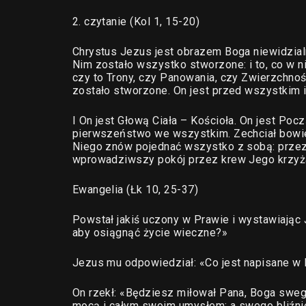
2. czytanie (Kol 1, 15-20)
Chrystus Jezus jest obrazem Boga niewidzi
Nim zostało wszystko stworzone: i to, co w nie
czy to Trony, czy Panowania, czy Zwierzchnoś
zostało stworzone. On jest przed wszystkim 
I On jest Głową Ciała – Kościoła. On jest Po
pierwszeństwo we wszystkim. Zechciał bowie
Niego znów pojednać wszystko z sobą: przez Ni
wprowadziwszy pokój przez krew Jego krzyż
Ewangelia (Łk 10, 25-37)
Powstał jakiś uczony w Prawie i wystawiając 
aby osiągnąć życie wieczne?»
Jezus mu odpowiedział: «Co jest napisane w
On rzekł: «Będziesz miłował Pana, Boga sweg
mocą i całym swoim umysłem; a swego bliźni