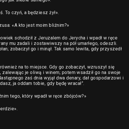
. To czyń, a będziesz żył».
zusa: «A kto jest moim bliźnim?»
łowiek schodził z Jeruzalem do Jerycha i wpadł w ręce
 rany mu zadali i zostawiwszy na pół umarłego, odeszli.
an; zobaczył go i minął. Tak samo lewita, gdy przyszedł
również na to miejsce. Gdy go zobaczył, wzruszył się
y, zalewając je oliwą i winem; potem wsadził go na swoje
Następnego zaś dnia wyjął dwa denary, dał gospodarzowi i
wydasz, ja oddam tobie, gdy będę wracał”.
iźnim tego, który wpadł w ręce zbójców?»
ierdzie».