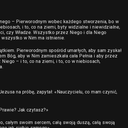
alnego – Pierworodnym wobec każdego stworzenia, bo w
biosach, i to, co na ziemi, byty widzialne i niewidzialne,
ci, czy Władze. Wszystko przez Niego i dla Niego
i wszystko w Nim ma istnienie.
czątkiem. Pierworodnym spośród umarłych, aby sam zyskał
m Bóg, aby w Nim zamieszkała cała Pełnia i aby przez
ego – i to, co na ziemi, i to, co w niebiosach,
a.
Jezusa na próbę, zapytał: «Nauczycielu, co mam czynić,
 Prawie? Jak czytasz?»
o, całym swoim sercem, całą swoją duszą, całą swoją
ego jak siebie samego».