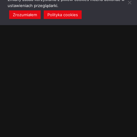
ustawieniach przeglądarki.
Zrozumiałem
Polityka cookies
redakcja@dominikanie.pl
Reguła dominikanie.pl
Polityka cookies