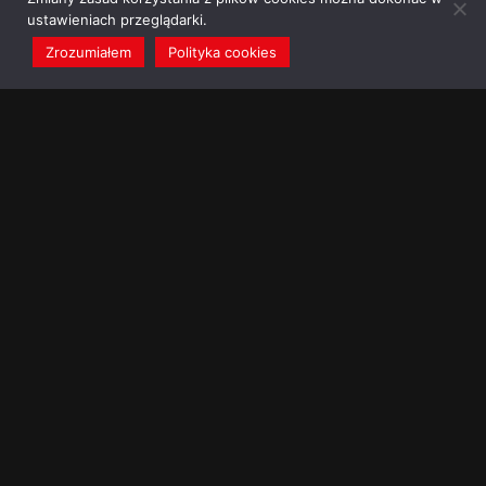
ustawieniach przeglądarki.
Zrozumiałem
Polityka cookies
redakcja@dominikanie.pl
Reguła dominikanie.pl
Polityka cookies