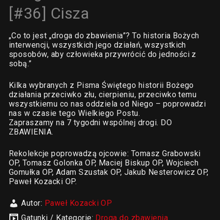
[#36] Cisza
„Co to jest „droga do zbawienia”? To historia Bożych
interwencji, wszystkich jego działań, wszystkich
sposobów, aby człowieka przywrócić do jedności z
sobą.”
Kilka wybranych z Pisma Świętego historii Bożego
działania przeciwko złu, cierpieniu, przeciwko temu
wszystkiemu co nas oddziela od Niego – poprowadzi
nas w czasie tego Wielkiego Postu.
Zapraszamy na 7 tygodni wspólnej drogi. DO
ZBAWIENIA.
Rekolekcje poprowadzą ojcowie: Tomasz Grabowski
OP, Tomasz Golonka OP, Maciej Biskup OP, Wojciech
Gomułka OP, Adam Szustak OP, Jakub Nesterowicz OP,
Paweł Kozacki OP.
Autor:
Paweł Kozacki OP
Gatunki / Kategorie:
Droga do zbawienia