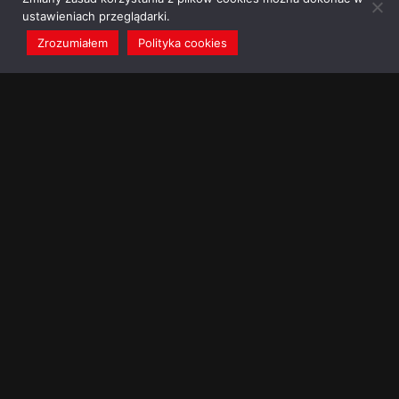
ustawieniach przeglądarki.
Zrozumiałem
Polityka cookies
redakcja@dominikanie.pl
Reguła dominikanie.pl
Polityka cookies